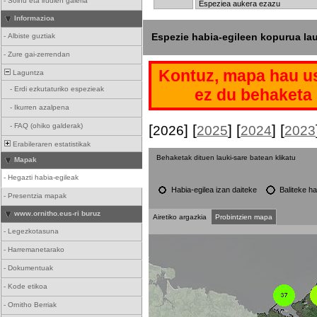
-
Soinu eta irudien galeria
Informazioa
Espezie habia-egileen kopurua la
-
Albiste guztiak
-
Zure gai-zerrendan
Kontuz, mapa hau us
Laguntza
-
Erdi ezkutaturiko espezieak
ez du behaketa 
-
Ikurren azalpena
-
FAQ (ohiko galderak)
[
] [
] [
] [
2026
2025
2024
2023
Erabileraren estatistikak
Behaketak dituen lauki-sare batean klikatu
Mapak
-
Hegazti habia-egileak
Habia-egilea izan daiteke
Baliteke ha
-
Presentzia mapak
www.ornitho.eus-ri buruz
Airetiko argazkia
Probintzien mapa
-
Legezkotasuna
-
Harremanetarako
-
Dokumentuak
-
Kode etikoa
-
Ornitho Berriak