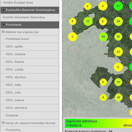
-
Ornitho Euskadi Saria
Euskadiko Batzorde Ornitologikoa
-
Ezohiko Behaketen Batzordea
Proiektuak
Hilabete bat espezie bat
-
Proiektuari buruz
-
2021, apirila
-
2021, maiatza
-
2021, Ekaina
-
2021, uztaila
-
2021, abuztua
-
2021, iraila
-
2021, urria
-
2021, azaroa
-
2021, abendua
-
Emaitzak
Censo de rapaces forestales diurnas
-
Protokoloa