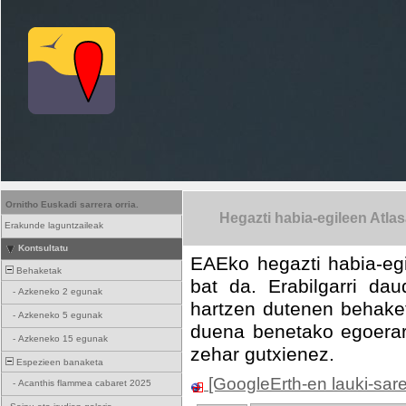
Ornitho Euskadi sarrera orria.
Hegazti habia-egileen Atla
Erakunde laguntzaileak
Kontsultatu
EAEko hegazti habia-egi
Behaketak
bat da. Erabilgarri da
-
Azkeneko 2 egunak
hartzen dutenen behake
-
Azkeneko 5 egunak
duena benetako egoerare
-
Azkeneko 15 egunak
zehar gutxienez.
Espezieen banaketa
[GoogleErth-en lauki-sar
-
Acanthis flammea cabaret 2025