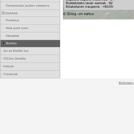
-
Zentsotarako laukien esleipena
ENARAK
-
Proiektua
-
Nola parte hartu
-
Hitzaldiak
Bioblitz
-
Zer da Bioblitz bat
-
2022ko Deialdia
-
Adituak
-
Txostenak
Biolovision