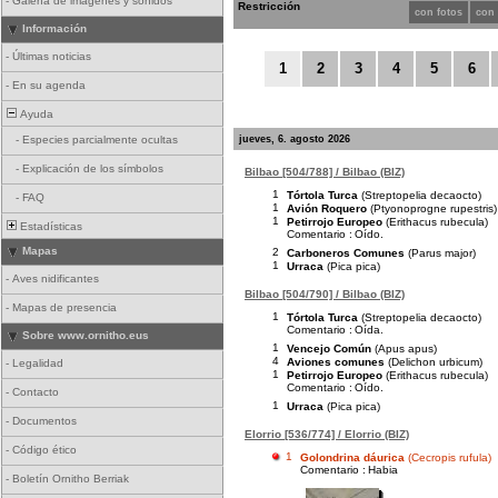
-
Galería de imágenes y sonidos
Restricción
con fotos
con
Información
-
Últimas noticias
1
2
3
4
5
6
-
En su agenda
Ayuda
jueves, 6. agosto 2026
-
Especies parcialmente ocultas
-
Explicación de los símbolos
Bilbao [504/788] / Bilbao (BIZ)
1
Tórtola Turca
(Streptopelia decaocto)
-
FAQ
1
Avión Roquero
(Ptyonoprogne rupestris)
1
Petirrojo Europeo
(Erithacus rubecula)
Estadísticas
Comentario :
Oído.
Mapas
2
Carboneros Comunes
(Parus major)
1
Urraca
(Pica pica)
-
Aves nidificantes
Bilbao [504/790] / Bilbao (BIZ)
-
Mapas de presencia
1
Tórtola Turca
(Streptopelia decaocto)
Comentario :
Oída.
Sobre www.ornitho.eus
1
Vencejo Común
(Apus apus)
4
Aviones comunes
(Delichon urbicum)
-
Legalidad
1
Petirrojo Europeo
(Erithacus rubecula)
Comentario :
Oído.
-
Contacto
1
Urraca
(Pica pica)
-
Documentos
Elorrio [536/774] / Elorrio (BIZ)
-
Código ético
1
Golondrina dáurica
(Cecropis rufula)
Comentario :
Habia
-
Boletín Ornitho Berriak