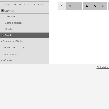
-
Asignación de celdas para censar
1
2
3
4
5
6
ENARAK
-
Proyecto
-
Cómo participar
-
Charlas
Bioblitz
-
Qué es un Bioblitz
-
Convocatoria 2022
-
Especialistas
-
Informes
Biolovision