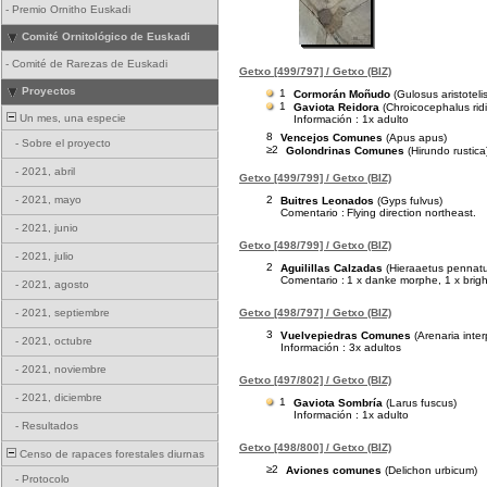
-
Premio Ornitho Euskadi
Comité Ornitológico de Euskadi
-
Comité de Rarezas de Euskadi
Getxo [499/797] / Getxo (BIZ)
Proyectos
1
Cormorán Moñudo
(Gulosus aristotelis
1
Gaviota Reidora
(Chroicocephalus rid
Un mes, una especie
Información : 1x adulto
8
Vencejos Comunes
(Apus apus)
-
Sobre el proyecto
≥2
Golondrinas Comunes
(Hirundo rustica
-
2021, abril
Getxo [499/799] / Getxo (BIZ)
2
-
2021, mayo
Buitres Leonados
(Gyps fulvus)
Comentario :
Flying direction northeast.
-
2021, junio
Getxo [498/799] / Getxo (BIZ)
-
2021, julio
2
Aguilillas Calzadas
(Hieraaetus pennat
Comentario :
1 x danke morphe, 1 x brig
-
2021, agosto
Getxo [498/797] / Getxo (BIZ)
-
2021, septiembre
3
Vuelvepiedras Comunes
(Arenaria inter
-
2021, octubre
Información : 3x adultos
-
2021, noviembre
Getxo [497/802] / Getxo (BIZ)
-
2021, diciembre
1
Gaviota Sombría
(Larus fuscus)
Información : 1x adulto
-
Resultados
Getxo [498/800] / Getxo (BIZ)
Censo de rapaces forestales diurnas
≥2
Aviones comunes
(Delichon urbicum)
-
Protocolo