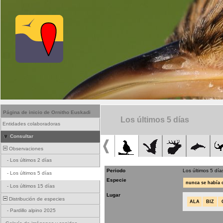
Página de inicio de Ornitho Euskadi
Los últimos 5 días
Entidades colaboradoras
Consultar
Observaciones
-
Los últimos 2 días
Periodo
Los últimos 5 día
-
Los últimos 5 días
Especie
nunca se había
-
Los últimos 15 días
Lugar
Distribución de especies
ALA
BIZ
-
Pardillo alpino 2025