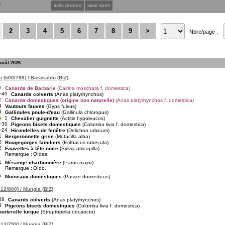
n
avec photos
avec sons
2
3
4
5
6
7
8
9
>
Nbre/page :
août 2026
 [500/788] / Barakaldo (BIZ)
8
Canards de Barbarie
(Cairina moschata f. domestica)
~40
Canards colverts
(Anas platyrhynchos)
2
Canards domestiques (origine non naturelle)
(Anas platyrhynchos f. domestica)
4
Vautours fauves
(Gyps fulvus)
3
Gallinules poule-d'eau
(Gallinula chloropus)
1
Chevalier guignette
(Actitis hypoleucos)
~30
Pigeons bisets domestiques
(Columba livia f. domestica)
~24
Hirondelles de fenêtre
(Delichon urbicum)
1
Bergeronnette grise
(Motacilla alba)
2
Rougegorges familiers
(Erithacus rubecula)
2
Fauvettes à tête noire
(Sylvia atricapilla)
Remarque :
Oídas.
1
Mésange charbonnière
(Parus major)
Remarque :
Oído.
×
Moineaux domestiques
(Passer domesticus)
12/800] / Mungia (BIZ)
58
Canards colverts
(Anas platyrhynchos)
8
Pigeons bisets domestiques
(Columba livia f. domestica)
ourterelle turque
(Streptopelia decaocto)
13/799] / Mungia (BIZ)