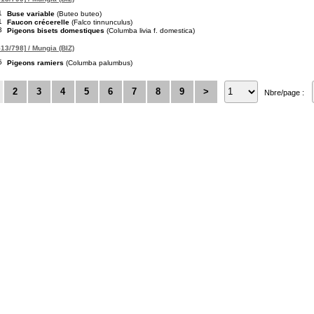
1
Buse variable
(Buteo buteo)
1
Faucon crécerelle
(Falco tinnunculus)
3
Pigeons bisets domestiques
(Columba livia f. domestica)
13/798] / Mungia (BIZ)
5
Pigeons ramiers
(Columba palumbus)
2
3
4
5
6
7
8
9
>
Nbre/page :