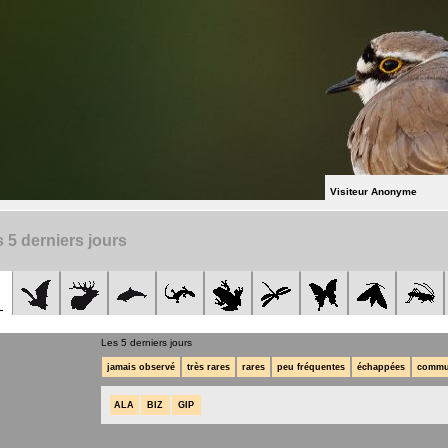
Visiteur Anonyme
 5 derniers jours
Les 5 derniers jours
jamais observé
très rares
rares
peu fréquentes
échappées
commu
ALA
BIZ
GIP