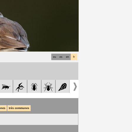
eu
es
en
fr
nes
très communes