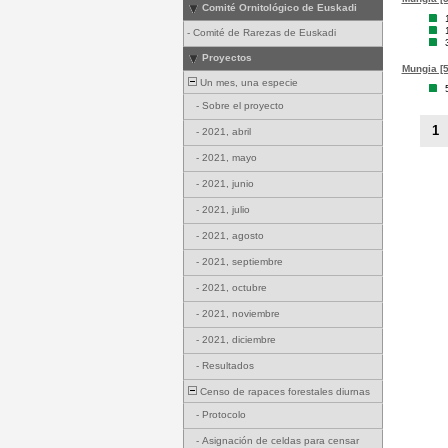
Comité Ornitológico de Euskadi
-
Comité de Rarezas de Euskadi
Proyectos
Mungia [5
Un mes, una especie
-
Sobre el proyecto
1
-
2021, abril
-
2021, mayo
-
2021, junio
-
2021, julio
-
2021, agosto
-
2021, septiembre
-
2021, octubre
-
2021, noviembre
-
2021, diciembre
-
Resultados
Censo de rapaces forestales diurnas
-
Protocolo
-
Asignación de celdas para censar