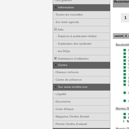
-
Les galeries
Restrictio
Information
-
Toutes les nouvelles
1
-
Sur votre agenda
Aide
samedi, 8. 
-
Espèces à publication limitée
-
Explication des symboles
Barakaldo
-
les FAQs
Statistiques d'utilisation
Cartes
-
Oiseaux nicheurs
-
Cartes de présence
Sur www.ornitho.eus
-
Légalité
-
Documents
Mungia [5
-
Code éthique
-
Magazine Ornitho Berriak
1
T
-
Premio Ornitho Euskadi
Mungia [5