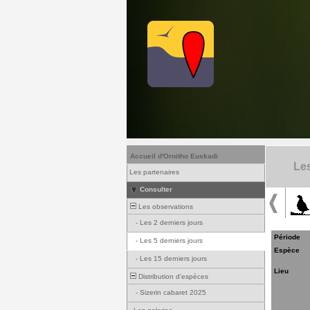
Accueil d'Ornitho Euskadi
Les
Les partenaires
Consulter
Les observations
-
Les 2 derniers jours
Période
-
Les 5 derniers jours
Espèce
-
Les 15 derniers jours
Lieu
Distribution d'espèces
-
Sizerin cabaret 2025