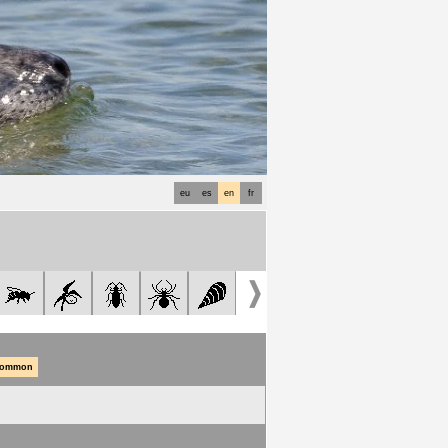
eu
es
en
fr
common