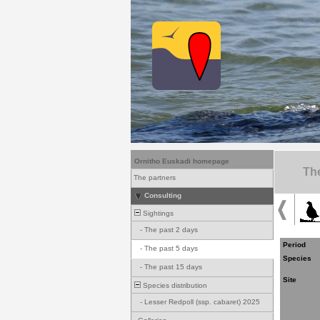
Ornitho Euskadi homepage
The
The partners
Consulting
Sightings
-
The past 2 days
Period
-
The past 5 days
Species
-
The past 15 days
Site
Species distribution
-
Lesser Redpoll (ssp. cabaret) 2025