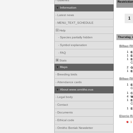
-
Galleries
Restrictio
Information
-
Latest news
1
-
MENU_TEXT_SCHEDULE
Help
Thursday, 
-
Species partially hidden
-
Symbol explanation
Bilbao [50
1
E
-
FAQ
1
E
1
E
Stats
C
Maps
2
G
1
E
-
Breeding birds
Bilbao [50
-
Attendance cards
1
E
C
About www.ornitho.eus
1
C
4
W
-
Legal body
1
E
C
-
Contact
1
E
-
Documents
Elorrio [5
-
Ethical code
1
-
Ornitho Berriak Newsletter