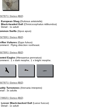
9/797] / Getxo (BIZ)
European Shag
(Gulosus aristotelis)
Black-headed Gull
(Chroicocephalus ridibundus)
Detail : 1x adult
ommon Swifts
(Apus apus)
9/799] / Getxo (BIZ)
riffon Vultures
(Gyps fulvus)
omment :
Flying direction northeast.
8/799] / Getxo (BIZ)
ooted Eagles
(Hieraaetus pennatus)
omment :
1 x dark morphe, 1 x bright morphe.
8/797] / Getxo (BIZ)
uddy Turnstones
(Arenaria interpres)
etail : 3x adults
7/802] / Getxo (BIZ)
Lesser Black-backed Gull
(Larus fuscus)
Detail : 1x adult