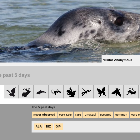
Visitor Anonymous
 past 5 days
The 5 past days
never observed
very rare
rare
unusual
escaped
common
very 
ALA
BIZ
GIP