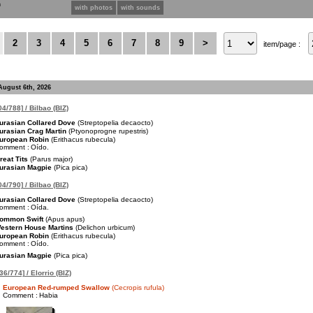
n
with photos
with sounds
2
3
4
5
6
7
8
9
>
item/page :
August 6th, 2026
4/788] / Bilbao (BIZ)
urasian Collared Dove
(Streptopelia decaocto)
urasian Crag Martin
(Ptyonoprogne rupestris)
uropean Robin
(Erithacus rubecula)
omment :
Oído.
reat Tits
(Parus major)
urasian Magpie
(Pica pica)
4/790] / Bilbao (BIZ)
urasian Collared Dove
(Streptopelia decaocto)
omment :
Oída.
ommon Swift
(Apus apus)
estern House Martins
(Delichon urbicum)
uropean Robin
(Erithacus rubecula)
omment :
Oído.
urasian Magpie
(Pica pica)
36/774] / Elorrio (BIZ)
European Red-rumped Swallow
(Cecropis rufula)
Comment :
Habia