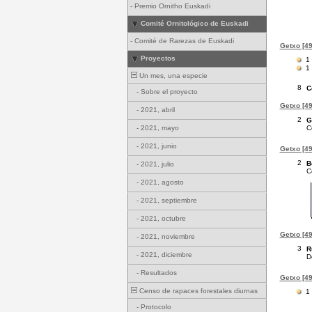
-
Premio Ornitho Euskadi
Comité Ornitológico de Euskadi
-
Comité de Rarezas de Euskadi
Getxo [49
Proyectos
1
1
Un mes, una especie
8
C
-
Sobre el proyecto
Getxo [49
-
2021, abril
2
G
C
-
2021, mayo
-
2021, junio
Getxo [49
2
B
-
2021, julio
C
-
2021, agosto
-
2021, septiembre
-
2021, octubre
Getxo [49
-
2021, noviembre
3
R
-
2021, diciembre
D
-
Resultados
Getxo [49
Censo de rapaces forestales diurnas
1
-
Protocolo