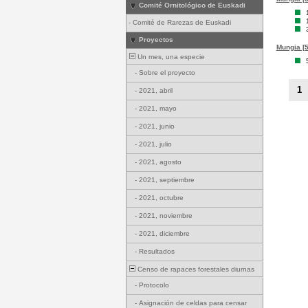
Comité Ornitológico de Euskadi
-
Comité de Rarezas de Euskadi
Proyectos
Mungia [5
Un mes, una especie
-
Sobre el proyecto
1
-
2021, abril
-
2021, mayo
-
2021, junio
-
2021, julio
-
2021, agosto
-
2021, septiembre
-
2021, octubre
-
2021, noviembre
-
2021, diciembre
-
Resultados
Censo de rapaces forestales diurnas
-
Protocolo
-
Asignación de celdas para censar