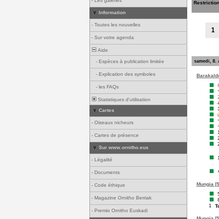
-
Les galeries
Restrictio
Information
-
Toutes les nouvelles
1
-
Sur votre agenda
Aide
samedi, 8. 
-
Espèces à publication limitée
-
Explication des symboles
Barakaldo
-
les FAQs
Statistiques d'utilisation
Cartes
-
Oiseaux nicheurs
-
Cartes de présence
Sur www.ornitho.eus
-
Légalité
-
Documents
Mungia [5
-
Code éthique
-
Magazine Ornitho Berriak
1
T
-
Premio Ornitho Euskadi
Mungia [5