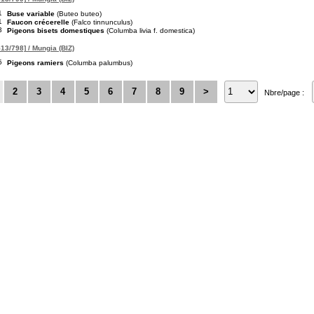
1
Buse variable
(Buteo buteo)
1
Faucon crécerelle
(Falco tinnunculus)
3
Pigeons bisets domestiques
(Columba livia f. domestica)
13/798] / Mungia (BIZ)
5
Pigeons ramiers
(Columba palumbus)
2
3
4
5
6
7
8
9
>
Nbre/page :