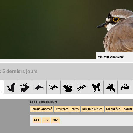
Visiteur Anonyme
 5 derniers jours
Les 5 derniers jours
jamais observé
très rares
rares
peu fréquentes
échappées
commu
ALA
BIZ
GIP