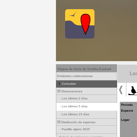
Página de inicio de Ornitho Euskadi
Los
Entidades colaboradoras
Consultar
Observaciones
-
Los últimos 2 días
Periodo
-
Los últimos 5 días
Especie
-
Los últimos 15 días
Lugar
Distribución de especies
-
Pardillo alpino 2025