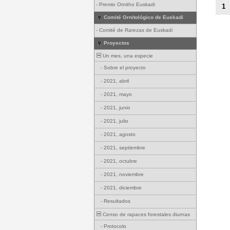
-
Premio Ornitho Euskadi
1
Comité Ornitológico de Euskadi
-
Comité de Rarezas de Euskadi
Proyectos
Un mes, una especie
-
Sobre el proyecto
-
2021, abril
-
2021, mayo
-
2021, junio
-
2021, julio
-
2021, agosto
-
2021, septiembre
-
2021, octubre
-
2021, noviembre
-
2021, diciembre
-
Resultados
Censo de rapaces forestales diurnas
-
Protocolo