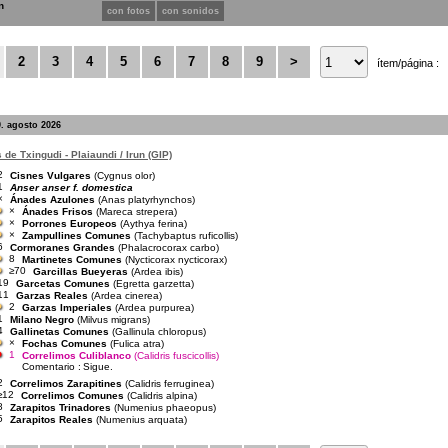
n
con fotos
con sonidos
2
3
4
5
6
7
8
9
>
ítem/página :
. agosto 2026
de Txingudi - Plaiaundi / Irun (GIP)
2
Cisnes Vulgares
(Cygnus olor)
1
Anser anser f. domestica
×
Ánades Azulones
(Anas platyrhynchos)
×
Ánades Frisos
(Mareca strepera)
×
Porrones Europeos
(Aythya ferina)
×
Zampullines Comunes
(Tachybaptus ruficollis)
6
Cormoranes Grandes
(Phalacrocorax carbo)
8
Martinetes Comunes
(Nycticorax nycticorax)
≥70
Garcillas Bueyeras
(Ardea ibis)
19
Garcetas Comunes
(Egretta garzetta)
11
Garzas Reales
(Ardea cinerea)
2
Garzas Imperiales
(Ardea purpurea)
1
Milano Negro
(Milvus migrans)
4
Gallinetas Comunes
(Gallinula chloropus)
×
Fochas Comunes
(Fulica atra)
1
Correlimos Culiblanco
(Calidris fuscicollis)
Comentario :
Sigue.
2
Correlimos Zarapitines
(Calidris ferruginea)
≥12
Correlimos Comunes
(Calidris alpina)
8
Zarapitos Trinadores
(Numenius phaeopus)
5
Zarapitos Reales
(Numenius arquata)