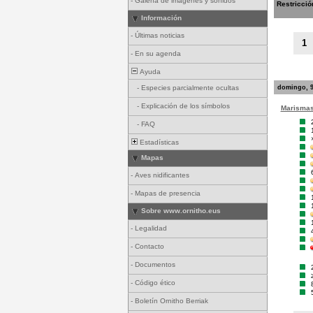
-
Galería de imágenes y sonidos
Restricció
Información
-
Últimas noticias
1
-
En su agenda
Ayuda
domingo, 9
-
Especies parcialmente ocultas
-
Explicación de los símbolos
Marismas 
-
FAQ
Estadísticas
Mapas
-
Aves nidificantes
-
Mapas de presencia
Sobre www.ornitho.eus
-
Legalidad
-
Contacto
-
Documentos
-
Código ético
-
Boletín Ornitho Berriak