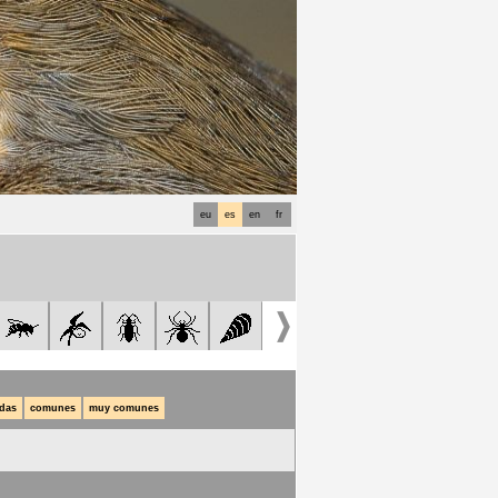
eu
es
en
fr
das
comunes
muy comunes