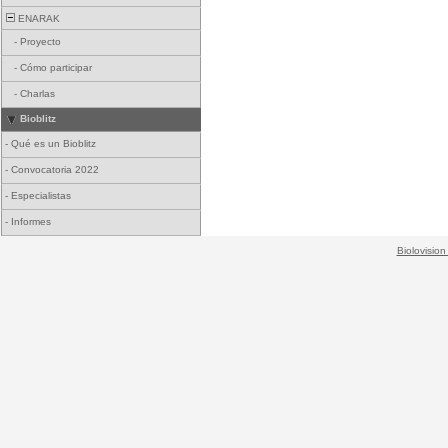
ENARAK
-
Proyecto
-
Cómo participar
-
Charlas
Bioblitz
-
Qué es un Bioblitz
-
Convocatoria 2022
-
Especialistas
-
Informes
Biolovision