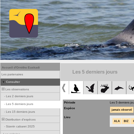
Accueil d'Ornitho Euskadi
Les 5 derniers jours
Les partenaires
Consulter
Les observations
-
Les 2 derniers jours
Période
Les 5 derniers jo
-
Les 5 derniers jours
Espèce
jamais observé
-
Les 15 derniers jours
Lieu
Distribution d'espèces
ALA
BIZ
-
Sizerin cabaret 2025