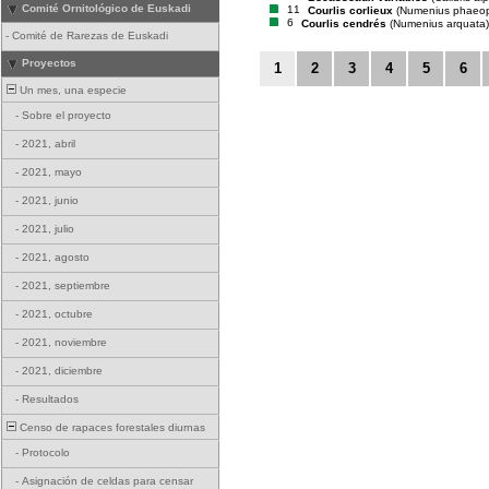
Comité Ornitológico de Euskadi
11
Courlis corlieux
(Numenius phaeo
6
Courlis cendrés
(Numenius arquata)
-
Comité de Rarezas de Euskadi
Proyectos
1
2
3
4
5
6
Un mes, una especie
-
Sobre el proyecto
-
2021, abril
-
2021, mayo
-
2021, junio
-
2021, julio
-
2021, agosto
-
2021, septiembre
-
2021, octubre
-
2021, noviembre
-
2021, diciembre
-
Resultados
Censo de rapaces forestales diurnas
-
Protocolo
-
Asignación de celdas para censar