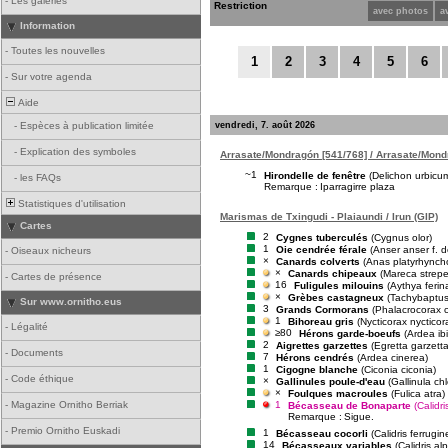
-
Les galeries
Restriction
avec photos
a
Information
-
Toutes les nouvelles
1
2
3
4
5
6
-
Sur votre agenda
Aide
vendredi, 7. août 2026
-
Espèces à publication limitée
-
Explication des symboles
Arrasate/Mondragón [541/768] / Arrasate/Mond
~1
Hirondelle de fenêtre
(Delichon urbicu
-
les FAQs
Remarque :
Iparragirre plaza
Statistiques d'utilisation
Marismas de Txingudi - Plaiaundi / Irun (GIP)
Cartes
2
Cygnes tuberculés
(Cygnus olor)
1
Oie cendrée férale
(Anser anser f. 
-
Oiseaux nicheurs
×
Canards colverts
(Anas platyrhynch
×
Canards chipeaux
(Mareca strepe
-
Cartes de présence
16
Fuligules milouins
(Aythya ferin
×
Grèbes castagneux
(Tachybaptus r
Sur www.ornitho.eus
3
Grands Cormorans
(Phalacrocorax 
1
Bihoreau gris
(Nycticorax nycticor
-
Légalité
≥80
Hérons garde-boeufs
(Ardea ibi
2
Aigrettes garzettes
(Egretta garzetta
-
Documents
7
Hérons cendrés
(Ardea cinerea)
1
Cigogne blanche
(Ciconia ciconia)
-
Code éthique
×
Gallinules poule-d'eau
(Gallinula ch
×
Foulques macroules
(Fulica atra)
1
-
Magazine Ornitho Berriak
Bécasseau de Bonaparte
(Calidri
Remarque :
Sigue.
-
Premio Ornitho Euskadi
1
Bécasseau cocorli
(Calidris ferrugin
14
Bécasseaux variables
(Calidris al