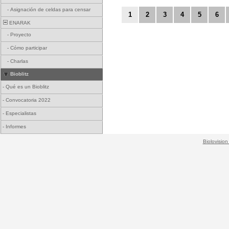
-
Asignación de celdas para censar
1
2
3
4
5
6
ENARAK
-
Proyecto
-
Cómo participar
-
Charlas
Bioblitz
-
Qué es un Bioblitz
-
Convocatoria 2022
-
Especialistas
-
Informes
Biolovision