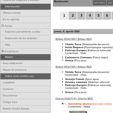
-
Galería de imágenes y sonidos
Restricción
con fotos
con
Información
-
Últimas noticias
1
2
3
4
5
6
-
En su agenda
Ayuda
jueves, 6. agosto 2026
-
Especies parcialmente ocultas
-
Explicación de los símbolos
Bilbao [504/788] / Bilbao (BIZ)
1
Tórtola Turca
(Streptopelia decaocto)
-
FAQ
1
Avión Roquero
(Ptyonoprogne rupestris)
1
Petirrojo Europeo
(Erithacus rubecula)
Estadísticas
Comentario :
Oído.
Mapas
2
Carboneros Comunes
(Parus major)
1
Urraca
(Pica pica)
-
Aves nidificantes
Bilbao [504/790] / Bilbao (BIZ)
-
Mapas de presencia
1
Tórtola Turca
(Streptopelia decaocto)
Comentario :
Oída.
Sobre www.ornitho.eus
1
Vencejo Común
(Apus apus)
4
Aviones comunes
(Delichon urbicum)
-
Legalidad
1
Petirrojo Europeo
(Erithacus rubecula)
Comentario :
Oído.
-
Contacto
1
Urraca
(Pica pica)
-
Documentos
Elorrio [536/774] / Elorrio (BIZ)
-
Código ético
1
Golondrina dáurica
(Cecropis rufula)
Comentario :
Habia
-
Boletín Ornitho Berriak