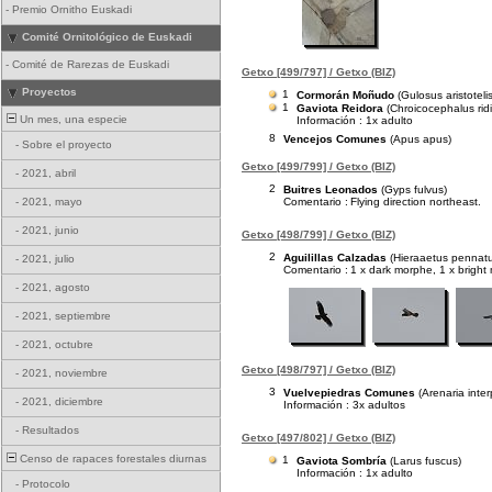
-
Premio Ornitho Euskadi
Comité Ornitológico de Euskadi
-
Comité de Rarezas de Euskadi
Getxo [499/797] / Getxo (BIZ)
Proyectos
1
Cormorán Moñudo
(Gulosus aristotelis
1
Gaviota Reidora
(Chroicocephalus rid
Un mes, una especie
Información : 1x adulto
8
Vencejos Comunes
(Apus apus)
-
Sobre el proyecto
Getxo [499/799] / Getxo (BIZ)
-
2021, abril
2
Buitres Leonados
(Gyps fulvus)
Comentario :
Flying direction northeast.
-
2021, mayo
-
2021, junio
Getxo [498/799] / Getxo (BIZ)
2
Aguilillas Calzadas
(Hieraaetus pennat
-
2021, julio
Comentario :
1 x dark morphe, 1 x bright
-
2021, agosto
-
2021, septiembre
-
2021, octubre
Getxo [498/797] / Getxo (BIZ)
-
2021, noviembre
3
Vuelvepiedras Comunes
(Arenaria inter
-
2021, diciembre
Información : 3x adultos
-
Resultados
Getxo [497/802] / Getxo (BIZ)
Censo de rapaces forestales diurnas
1
Gaviota Sombría
(Larus fuscus)
Información : 1x adulto
-
Protocolo