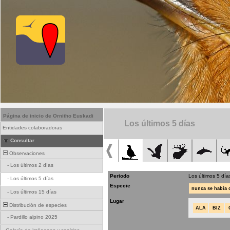
Página de inicio de Ornitho Euskadi
Los últimos 5 días
Entidades colaboradoras
Consultar
Observaciones
-
Los últimos 2 días
Periodo
Los últimos 5 día
-
Los últimos 5 días
Especie
nunca se había
-
Los últimos 15 días
Lugar
Distribución de especies
ALA
BIZ
-
Pardillo alpino 2025