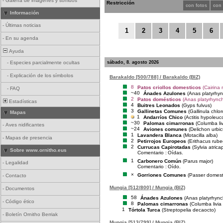
-
Galería de imágenes y sonidos
Restricción
con fotos
con
Información
-
Últimas noticias
1
2
3
4
5
6
-
En su agenda
Ayuda
sábado, 8. agosto 2026
-
Especies parcialmente ocultas
-
Explicación de los símbolos
Barakaldo [500/788] / Barakaldo (BIZ)
8
Patos criollos domesticos
(Cairina
-
FAQ
~40
Ánades Azulones
(Anas platyrhy
2
Patos domésticos
(Anas platyrhynch
Estadísticas
4
Buitres Leonados
(Gyps fulvus)
3
Gallinetas Comunes
(Gallinula chlo
Mapas
1
Andarríos Chico
(Actitis hypoleuc
~30
Palomas cimarronas
(Columba liv
-
Aves nidificantes
~24
Aviones comunes
(Delichon urbi
1
Lavandera Blanca
(Motacilla alba)
-
Mapas de presencia
2
Petirrojos Europeos
(Erithacus rube
2
Currucas Capirotadas
(Sylvia atricap
Sobre www.ornitho.eus
Comentario :
Oídas.
1
Carbonero Común
(Parus major)
-
Legalidad
Comentario :
Oído.
×
Gorriones Comunes
(Passer domest
-
Contacto
Mungia [512/800] / Mungia (BIZ)
-
Documentos
58
Ánades Azulones
(Anas platyrhync
-
Código ético
8
Palomas cimarronas
(Columba livia
1
Tórtola Turca
(Streptopelia decaocto)
-
Boletín Ornitho Berriak
Mungia [513/799] / Mungia (BIZ)