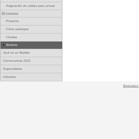
-
Asignación de celdas para censar
ENARAK
-
Proyecto
-
Cómo participar
-
Charlas
Bioblitz
-
Qué es un Bioblitz
-
Convocatoria 2022
-
Especialistas
-
Informes
Biolovision