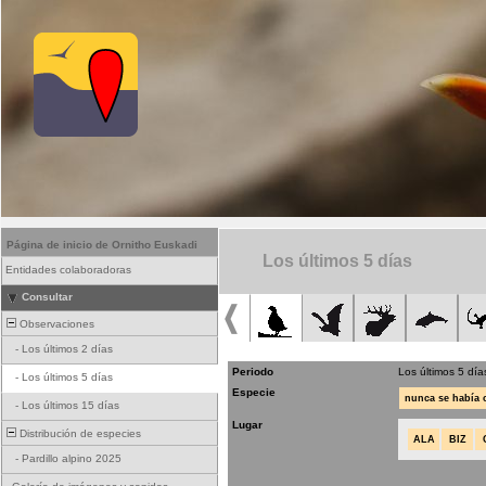
Página de inicio de Ornitho Euskadi
Los últimos 5 días
Entidades colaboradoras
Consultar
Observaciones
-
Los últimos 2 días
Periodo
Los últimos 5 día
-
Los últimos 5 días
Especie
nunca se había
-
Los últimos 15 días
Lugar
Distribución de especies
ALA
BIZ
-
Pardillo alpino 2025