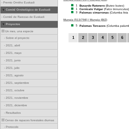
-
Premio Ornitho Euskadi
1
Busardo Ratonero
(Buteo buteo)
1
Cernícalo Vulgar
(Falco tinnunculus)
Comité Ornitológico de Euskadi
3
Palomas cimarronas
(Columba livia
-
Comité de Rarezas de Euskadi
Mungia [513/798] / Mungia (BIZ)
Proyectos
5
Palomas Torcaces
(Columba palum
Un mes, una especie
1
2
3
4
5
6
-
Sobre el proyecto
-
2021, abril
-
2021, mayo
-
2021, junio
-
2021, julio
-
2021, agosto
-
2021, septiembre
-
2021, octubre
-
2021, noviembre
-
2021, diciembre
-
Resultados
Censo de rapaces forestales diurnas
-
Protocolo