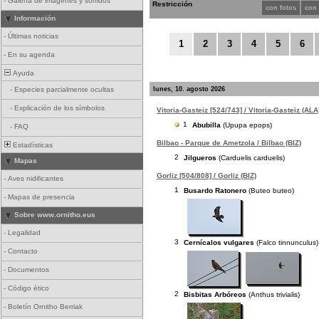
-
Galería de imágenes y sonidos
Restricción
con fotos
con
Información
-
Últimas noticias
1
2
3
4
5
6
-
En su agenda
Ayuda
lunes, 10. agosto 2026
-
Especies parcialmente ocultas
-
Explicación de los símbolos
Vitoria-Gasteiz [524/743] / Vitoria-Gasteiz (ALA
1
Abubilla
(Upupa epops)
-
FAQ
Bilbao - Parque de Ametzola / Bilbao (BIZ)
Estadísticas
2
Jilgueros
(Carduelis carduelis)
Mapas
Gorliz [504/808] / Gorliz (BIZ)
-
Aves nidificantes
1
Busardo Ratonero
(Buteo buteo)
-
Mapas de presencia
Sobre www.ornitho.eus
-
Legalidad
3
Cernícalos vulgares
(Falco tinnunculus)
-
Contacto
-
Documentos
-
Código ético
2
Bisbitas Arbóreos
(Anthus trivialis)
-
Boletín Ornitho Berriak