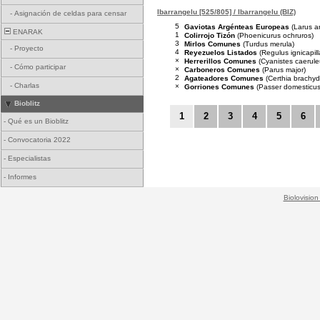
Ibarrangelu [525/805] / Ibarrangelu (BIZ)
-
Asignación de celdas para censar
5
Gaviotas Argénteas Europeas
(Larus a
ENARAK
1
Colirrojo Tizón
(Phoenicurus ochruros)
3
Mirlos Comunes
(Turdus merula)
-
Proyecto
4
Reyezuelos Listados
(Regulus ignicapill
×
Herrerillos Comunes
(Cyanistes caerule
-
Cómo participar
×
Carboneros Comunes
(Parus major)
2
Agateadores Comunes
(Certhia brachyd
-
Charlas
×
Gorriones Comunes
(Passer domesticus
Bioblitz
1
2
3
4
5
6
-
Qué es un Bioblitz
-
Convocatoria 2022
-
Especialistas
-
Informes
Biolovision