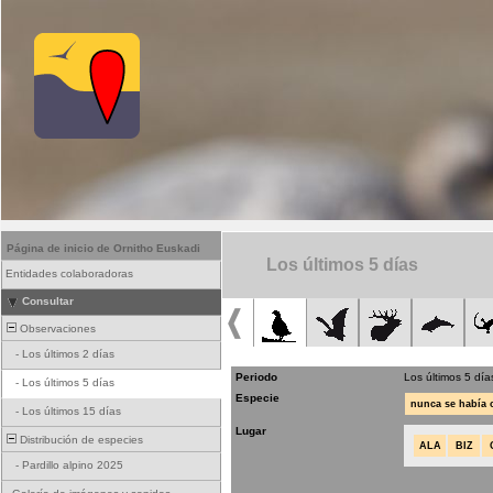
Página de inicio de Ornitho Euskadi
Los últimos 5 días
Entidades colaboradoras
Consultar
Observaciones
-
Los últimos 2 días
Periodo
Los últimos 5 día
-
Los últimos 5 días
Especie
nunca se había
-
Los últimos 15 días
Lugar
Distribución de especies
ALA
BIZ
-
Pardillo alpino 2025