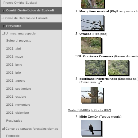
-
Premio Ornitho Euskadi
Comité Ornitológico de Euskadi
1
Mosquitero musical
(Phylloscopus trochi
-
Comité de Rarezas de Euskadi
Proyectos
2
Un mes, una especie
Urracas
(Pica pica)
-
Sobre el proyecto
-
2021, abril
~20
Gorriones Comunes
(Passer domesti
-
2021, mayo
-
2021, junio
-
2021, julio
1
escribano indeterminado
(Emberiza sp.
-
2021, agosto
Comentario :
¿?
-
2021, septiembre
-
2021, octubre
-
2021, noviembre
Gorliz [504/807] / Gorliz (BIZ)
-
2021, diciembre
1
Mirlo Común
(Turdus merula)
-
Resultados
Censo de rapaces forestales diurnas
-
Protocolo