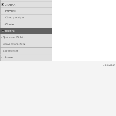
ENARAK
-
Proyecto
-
Cómo participar
-
Charlas
Bioblitz
-
Qué es un Bioblitz
-
Convocatoria 2022
-
Especialistas
-
Informes
Biolovision