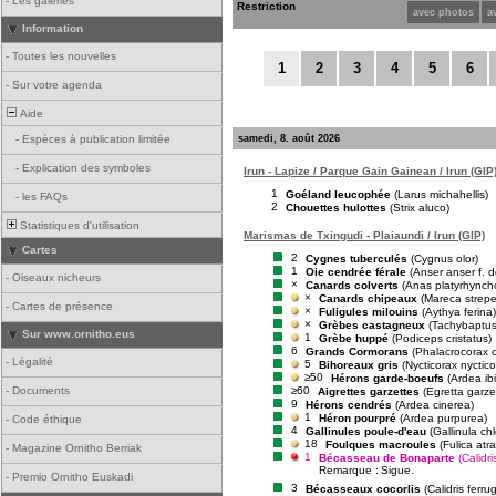
-
Les galeries
Restriction
avec photos
a
Information
-
Toutes les nouvelles
1
2
3
4
5
6
-
Sur votre agenda
Aide
samedi, 8. août 2026
-
Espèces à publication limitée
-
Explication des symboles
Irun - Lapize / Parque Gain Gainean / Irun (GIP
1
Goéland leucophée
(Larus michahellis)
-
les FAQs
2
Chouettes hulottes
(Strix aluco)
Statistiques d'utilisation
Marismas de Txingudi - Plaiaundi / Irun (GIP)
Cartes
2
Cygnes tuberculés
(Cygnus olor)
1
Oie cendrée férale
(Anser anser f. 
-
Oiseaux nicheurs
×
Canards colverts
(Anas platyrhynch
×
Canards chipeaux
(Mareca strepe
-
Cartes de présence
×
Fuligules milouins
(Aythya ferina)
×
Grèbes castagneux
(Tachybaptus r
Sur www.ornitho.eus
1
Grèbe huppé
(Podiceps cristatus)
6
Grands Cormorans
(Phalacrocorax 
-
Légalité
5
Bihoreaux gris
(Nycticorax nyctico
≥50
Hérons garde-boeufs
(Ardea ibi
≥60
-
Documents
Aigrettes garzettes
(Egretta garze
9
Hérons cendrés
(Ardea cinerea)
1
Héron pourpré
(Ardea purpurea)
-
Code éthique
4
Gallinules poule-d'eau
(Gallinula ch
18
Foulques macroules
(Fulica atra
-
Magazine Ornitho Berriak
1
Bécasseau de Bonaparte
(Calidri
Remarque :
Sigue.
-
Premio Ornitho Euskadi
3
Bécasseaux cocorlis
(Calidris ferru