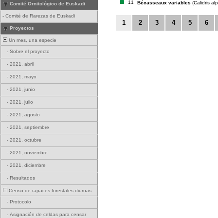
11
Bécasseaux variables
(Calidris al
Comité Ornitológico de Euskadi
-
Comité de Rarezas de Euskadi
1
2
3
4
5
6
Proyectos
Un mes, una especie
-
Sobre el proyecto
-
2021, abril
-
2021, mayo
-
2021, junio
-
2021, julio
-
2021, agosto
-
2021, septiembre
-
2021, octubre
-
2021, noviembre
-
2021, diciembre
-
Resultados
Censo de rapaces forestales diurnas
-
Protocolo
-
Asignación de celdas para censar