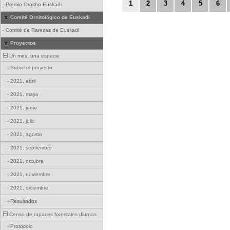
1
2
3
4
5
6
-
Premio Ornitho Euskadi
Comité Ornitológico de Euskadi
-
Comité de Rarezas de Euskadi
Proyectos
Un mes, una especie
-
Sobre el proyecto
-
2021, abril
-
2021, mayo
-
2021, junio
-
2021, julio
-
2021, agosto
-
2021, septiembre
-
2021, octubre
-
2021, noviembre
-
2021, diciembre
-
Resultados
Censo de rapaces forestales diurnas
-
Protocolo