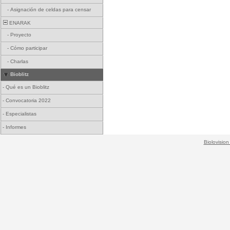
-
Asignación de celdas para censar
ENARAK
-
Proyecto
-
Cómo participar
-
Charlas
Bioblitz
-
Qué es un Bioblitz
-
Convocatoria 2022
-
Especialistas
-
Informes
Biolovision