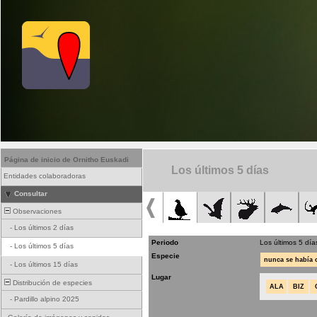
Página de inicio de Ornitho Euskadi
Los últimos 5 días
Entidades colaboradoras
Consultar
Observaciones
-
Los últimos 2 días
Periodo
Los últimos 5 día
-
Los últimos 5 días
Especie
nunca se había
-
Los últimos 15 días
Lugar
Distribución de especies
ALA
BIZ
-
Pardillo alpino 2025