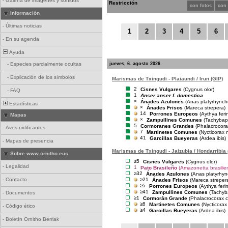
-
Galería de imágenes y sonidos
Restricción
con fotos
con
Información
-
Últimas noticias
1
2
3
4
5
6
-
En su agenda
Ayuda
jueves, 6. agosto 2026
-
Especies parcialmente ocultas
-
Explicación de los símbolos
Marismas de Txingudi - Plaiaundi / Irun (GIP)
2
Cisnes Vulgares
(Cygnus olor)
-
FAQ
1
Anser anser f. domestica
×
Ánades Azulones
(Anas platyrhynch
Estadísticas
×
Ánades Frisos
(Mareca strepera)
14
Porrones Europeos
(Aythya feri
Mapas
×
Zampullines Comunes
(Tachybaptu
5
Cormoranes Grandes
(Phalacrocora
-
Aves nidificantes
7
Martinetes Comunes
(Nycticorax 
41
Garcillas Bueyeras
(Ardea ibis)
-
Mapas de presencia
Marismas de Txingudi - Jaizubia / Hondarribia 
Sobre www.ornitho.eus
≥5
Cisnes Vulgares
(Cygnus olor)
-
Legalidad
1
Pato Brasileño
(Amazonetta brasilien
≥32
Ánades Azulones
(Anas platyrhyn
≥21
-
Contacto
Ánades Frisos
(Mareca streper
≥5
Porrones Europeos
(Aythya feri
≥41
Zampullines Comunes
(Tachyba
-
Documentos
≥1
Cormorán Grande
(Phalacrocorax c
≥8
Martinetes Comunes
(Nycticorax
-
Código ético
≥4
Garcillas Bueyeras
(Ardea ibis)
-
Boletín Ornitho Berriak