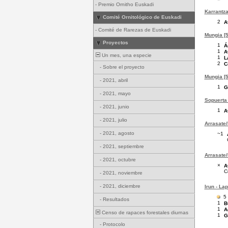
-
Premio Ornitho Euskadi
Karrantza
Comité Ornitológico de Euskadi
2
A
-
Comité de Rarezas de Euskadi
Mungia [5
Proyectos
1
Á
1
A
Un mes, una especie
1
L
2
C
-
Sobre el proyecto
Mungia [5
-
2021, abril
1
G
-
2021, mayo
Sopuerta 
-
2021, junio
1
A
-
2021, julio
Arrasate/
-
2021, agosto
~1
-
2021, septiembre
Arrasate/
-
2021, octubre
×
A
C
-
2021, noviembre
-
2021, diciembre
Irun - La
5
-
Resultados
1
B
1
A
Censo de rapaces forestales diurnas
1
G
-
Protocolo