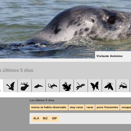
Visitante Anónimo
 últimos 5 días
Los últimos 5 días
nunca se había observado
muy raras
raras
poco frecuentes
escapa
ALA
BIZ
GIP