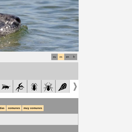
eu
es
en
fr
das
comunes
muy comunes