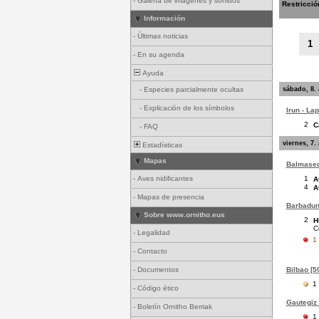
-
Galería de imágenes y sonidos
Restricció
Información
-
Últimas noticias
1
-
En su agenda
Ayuda
sábado, 8.
-
Especies parcialmente ocultas
-
Explicación de los símbolos
Irun - La
2
C
-
FAQ
viernes, 7.
Estadísticas
Mapas
Balmased
1
-
Aves nidificantes
A
4
A
-
Mapas de presencia
Barbadun 
Sobre www.ornitho.eus
2
H
C
-
Legalidad
1
-
Contacto
Bilbao [50
-
Documentos
1
-
Código ético
Gautegiz 
-
Boletín Ornitho Berriak
1