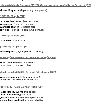
 Harana/Valle de Carranza [472/786] / Karrantza Harana/Valle de Carranza (BIZ)
viones Roqueros
(Ptyonoprogne rupestris)
10/793] / Mungia (BIZ)
nade Azulón
(Anas platyrhynchos)
vión común
(Delichon urbicum)
avandera Blanca
(Motacilla alba)
olirrojos Tizones
(Phoenicurus ochruros)
13/800] / Mungia (BIZ)
arza Real
(Ardea cinerea)
[484/789] / Sopuerta (BIZ)
vión Roquero
(Ptyonoprogne rupestris)
Mondragón [541/768] / Arrasate/Mondragón (GIP)
Avión común
(Delichon urbicum)
Comentario :
Iparragirre plaza
Mondragón [542/768] / Arrasate/Mondragón (GIP)
viones comunes
(Delichon urbicum)
omentario :
Gipuzkoa Etorbidea 12
pize / Parque Gain Gainean / Irun (GIP)
Garcillas Bueyeras
(Ardea ibis)
uitre Leonado
(Gyps fulvus)
guililla Calzada
(Hieraaetus pennatus)
aviota Patiamarilla
(Larus michahellis)