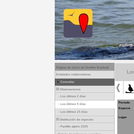
Página de inicio de Ornitho Euskadi
Los
Entidades colaboradoras
Consultar
Observaciones
-
Los últimos 2 días
Periodo
-
Los últimos 5 días
Especie
-
Los últimos 15 días
Lugar
Distribución de especies
-
Pardillo alpino 2025