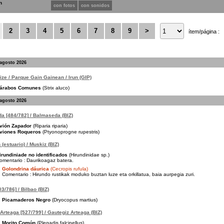
n
con fotos
con sonidos
2
3
4
5
6
7
8
9
>
ítem/página :
 agosto 2026
pize / Parque Gain Gainean / Irun (GIP)
árabos Comunes
(Strix aluco)
 agosto 2026
a [484/782] / Balmaseda (BIZ)
vión Zapador
(Riparia riparia)
viones Roqueros
(Ptyonoprogne rupestris)
(estuario) / Muskiz (BIZ)
irundiniade no identificados
(Hirundinidae sp.)
omentario :
Daurikoagaz batera.
Golondrina dáurica
(Cecropis rufula)
Comentario :
Hirundo rustikak moduko buztan luze eta orkillatua, baia aurpegia zuri.
3/786] / Bilbao (BIZ)
Picamaderos Negro
(Dryocopus martius)
Arteaga [527/799] / Gautegiz Arteaga (BIZ)
Morito Común
(Plegadis falcinellus)