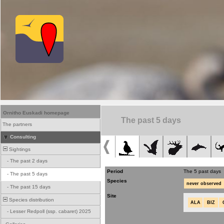
Ornitho Euskadi homepage
The past 5 days
The partners
Consulting
Sightings
-
The past 2 days
Period
The 5 past days
-
The past 5 days
Species
never observed
-
The past 15 days
Site
Species distribution
ALA
BIZ
-
Lesser Redpoll (ssp. cabaret) 2025