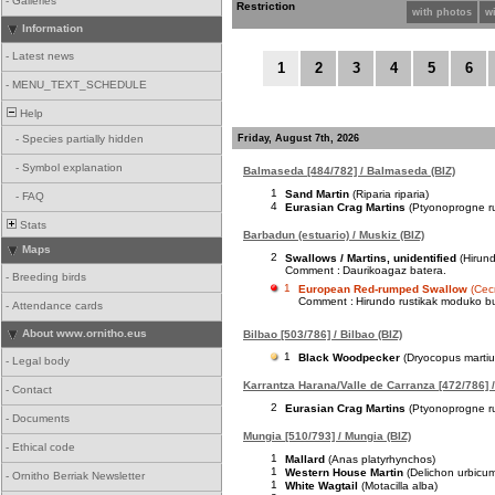
-
Galleries
Restriction
with photos
w
Information
-
Latest news
1
2
3
4
5
6
-
MENU_TEXT_SCHEDULE
Help
Friday, August 7th, 2026
-
Species partially hidden
-
Symbol explanation
Balmaseda [484/782] / Balmaseda (BIZ)
1
Sand Martin
(Riparia riparia)
-
FAQ
4
Eurasian Crag Martins
(Ptyonoprogne ru
Stats
Barbadun (estuario) / Muskiz (BIZ)
Maps
2
Swallows / Martins, unidentified
(Hirund
Comment :
Daurikoagaz batera.
-
Breeding birds
1
European Red-rumped Swallow
(Cec
Comment :
Hirundo rustikak moduko buz
-
Attendance cards
About www.ornitho.eus
Bilbao [503/786] / Bilbao (BIZ)
1
Black Woodpecker
(Dryocopus martiu
-
Legal body
Karrantza Harana/Valle de Carranza [472/786] /
-
Contact
2
Eurasian Crag Martins
(Ptyonoprogne ru
-
Documents
Mungia [510/793] / Mungia (BIZ)
-
Ethical code
1
Mallard
(Anas platyrhynchos)
1
Western House Martin
(Delichon urbicu
-
Ornitho Berriak Newsletter
1
White Wagtail
(Motacilla alba)