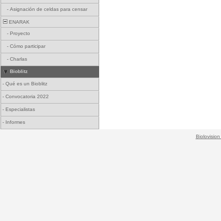
-
Asignación de celdas para censar
ENARAK
-
Proyecto
-
Cómo participar
-
Charlas
Bioblitz
-
Qué es un Bioblitz
-
Convocatoria 2022
-
Especialistas
-
Informes
Biolovision