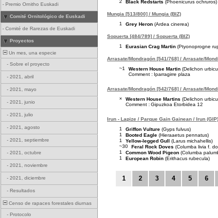
2
Black Redstarts
(Phoenicurus ochruros)
-
Premio Ornitho Euskadi
Mungia [513/800] / Mungia (BIZ)
Comité Ornitológico de Euskadi
1
Grey Heron
(Ardea cinerea)
-
Comité de Rarezas de Euskadi
Sopuerta [484/789] / Sopuerta (BIZ)
Proyectos
1
Eurasian Crag Martin
(Ptyonoprogne rup
Un mes, una especie
Arrasate/Mondragón [541/768] / Arrasate/Mond
-
Sobre el proyecto
~1
Western House Martin
(Delichon urbic
Comment :
Iparragirre plaza
-
2021, abril
Arrasate/Mondragón [542/768] / Arrasate/Mond
-
2021, mayo
×
Western House Martins
(Delichon urbic
-
2021, junio
Comment :
Gipuzkoa Etorbidea 12
-
2021, julio
Irun - Lapize / Parque Gain Gainean / Irun (GIP
-
2021, agosto
1
Griffon Vulture
(Gyps fulvus)
1
Booted Eagle
(Hieraaetus pennatus)
-
2021, septiembre
1
Yellow-legged Gull
(Larus michahellis)
~30
Feral Rock Doves
(Columba livia f. d
1
Common Wood Pigeon
(Columba palum
-
2021, octubre
1
European Robin
(Erithacus rubecula)
-
2021, noviembre
1
2
3
4
5
6
-
2021, diciembre
-
Resultados
Censo de rapaces forestales diurnas
-
Protocolo