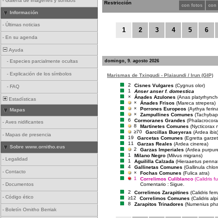
-
Galería de imágenes y sonidos
Restricción
con fotos
con
Información
-
Últimas noticias
1
2
3
4
5
6
-
En su agenda
Ayuda
domingo, 9. agosto 2026
-
Especies parcialmente ocultas
-
Explicación de los símbolos
Marismas de Txingudi - Plaiaundi / Irun (GIP)
2
Cisnes Vulgares
(Cygnus olor)
-
FAQ
1
Anser anser f. domestica
×
Ánades Azulones
(Anas platyrhynch
Estadísticas
×
Ánades Frisos
(Mareca strepera)
×
Porrones Europeos
(Aythya ferin
Mapas
×
Zampullines Comunes
(Tachybaptu
6
Cormoranes Grandes
(Phalacrocora
-
Aves nidificantes
8
Martinetes Comunes
(Nycticorax 
≥70
Garcillas Bueyeras
(Ardea ibis
-
Mapas de presencia
19
Garcetas Comunes
(Egretta garzet
11
Garzas Reales
(Ardea cinerea)
Sobre www.ornitho.eus
2
Garzas Imperiales
(Ardea purpur
1
Milano Negro
(Milvus migrans)
-
Legalidad
1
Aguililla Calzada
(Hieraaetus penna
4
Gallinetas Comunes
(Gallinula chlo
-
Contacto
×
Fochas Comunes
(Fulica atra)
1
Correlimos Culiblanco
(Calidris fu
Comentario :
Sigue.
-
Documentos
2
Correlimos Zarapitines
(Calidris fer
-
Código ético
≥12
Correlimos Comunes
(Calidris alp
8
Zarapitos Trinadores
(Numenius ph
-
Boletín Ornitho Berriak