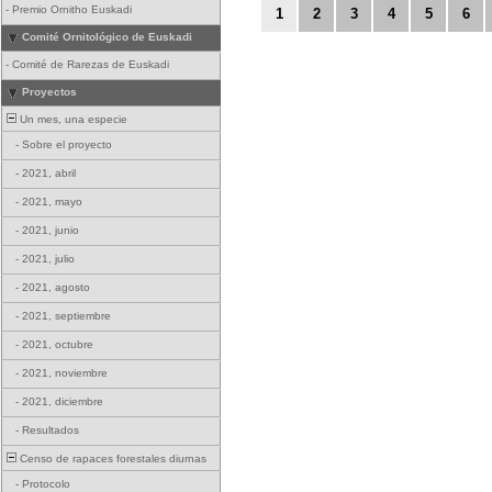
-
Premio Ornitho Euskadi
1
2
3
4
5
6
Comité Ornitológico de Euskadi
-
Comité de Rarezas de Euskadi
Proyectos
Un mes, una especie
-
Sobre el proyecto
-
2021, abril
-
2021, mayo
-
2021, junio
-
2021, julio
-
2021, agosto
-
2021, septiembre
-
2021, octubre
-
2021, noviembre
-
2021, diciembre
-
Resultados
Censo de rapaces forestales diurnas
-
Protocolo