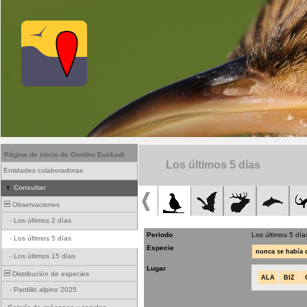
Página de inicio de Ornitho Euskadi
Los últimos 5 días
Entidades colaboradoras
Consultar
Observaciones
-
Los últimos 2 días
Periodo
Los últimos 5 día
-
Los últimos 5 días
Especie
nunca se había
-
Los últimos 15 días
Lugar
Distribución de especies
ALA
BIZ
-
Pardillo alpino 2025