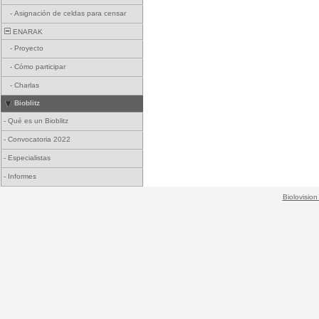
-
Asignación de celdas para censar
ENARAK
-
Proyecto
-
Cómo participar
-
Charlas
Bioblitz
-
Qué es un Bioblitz
-
Convocatoria 2022
-
Especialistas
-
Informes
Biolovision