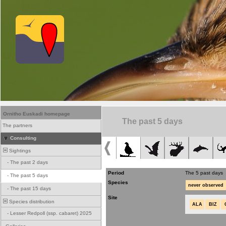
Ornitho Euskadi homepage
The past 5 days
The partners
Consulting
Sightings
-
The past 2 days
Period
The 5 past days
-
The past 5 days
Species
never observed
-
The past 15 days
Site
Species distribution
ALA
BIZ
-
Lesser Redpoll (ssp. cabaret) 2025