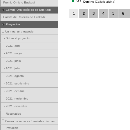
≥12
Dunlins
(Calidris alpina)
-
Premio Ornitho Euskadi
Comité Ornitológico de Euskadi
1
2
3
4
5
6
-
Comité de Rarezas de Euskadi
Proyectos
Un mes, una especie
-
Sobre el proyecto
-
2021, abril
-
2021, mayo
-
2021, junio
-
2021, julio
-
2021, agosto
-
2021, septiembre
-
2021, octubre
-
2021, noviembre
-
2021, diciembre
-
Resultados
Censo de rapaces forestales diurnas
-
Protocolo