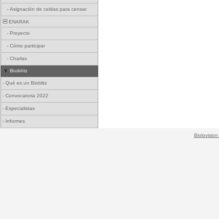
-
Asignación de celdas para censar
ENARAK
-
Proyecto
-
Cómo participar
-
Charlas
Bioblitz
-
Qué es un Bioblitz
-
Convocatoria 2022
-
Especialistas
-
Informes
Biolovision