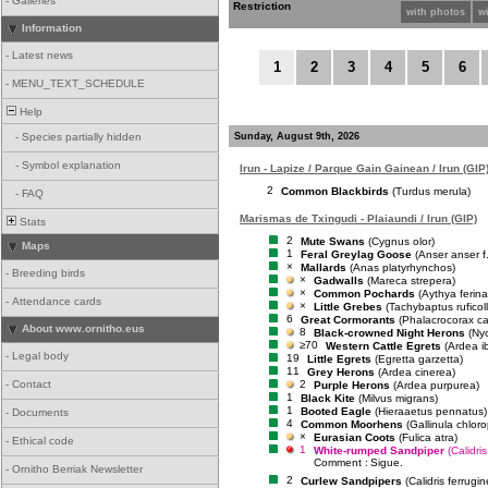
-
Galleries
Restriction
with photos
w
Information
-
Latest news
1
2
3
4
5
6
-
MENU_TEXT_SCHEDULE
Help
Sunday, August 9th, 2026
-
Species partially hidden
-
Symbol explanation
Irun - Lapize / Parque Gain Gainean / Irun (GIP
2
Common Blackbirds
(Turdus merula)
-
FAQ
Marismas de Txingudi - Plaiaundi / Irun (GIP)
Stats
2
Mute Swans
(Cygnus olor)
Maps
1
Feral Greylag Goose
(Anser anser f
×
Mallards
(Anas platyrhynchos)
-
Breeding birds
×
Gadwalls
(Mareca strepera)
×
Common Pochards
(Aythya ferina
-
Attendance cards
×
Little Grebes
(Tachybaptus ruficoll
6
Great Cormorants
(Phalacrocorax ca
About www.ornitho.eus
8
Black-crowned Night Herons
(Nyc
≥70
Western Cattle Egrets
(Ardea ib
-
Legal body
19
Little Egrets
(Egretta garzetta)
11
Grey Herons
(Ardea cinerea)
2
-
Contact
Purple Herons
(Ardea purpurea)
1
Black Kite
(Milvus migrans)
1
Booted Eagle
(Hieraaetus pennatus)
-
Documents
4
Common Moorhens
(Gallinula chlor
×
Eurasian Coots
(Fulica atra)
-
Ethical code
1
White-rumped Sandpiper
(Calidris
Comment :
Sigue.
-
Ornitho Berriak Newsletter
2
Curlew Sandpipers
(Calidris ferrugi