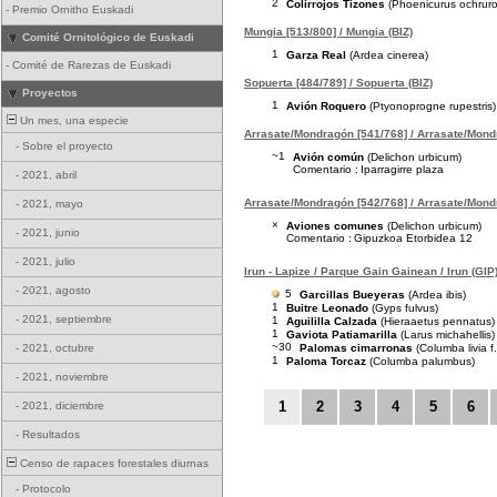
2
Colirrojos Tizones
(Phoenicurus ochruro
-
Premio Ornitho Euskadi
Mungia [513/800] / Mungia (BIZ)
Comité Ornitológico de Euskadi
1
Garza Real
(Ardea cinerea)
-
Comité de Rarezas de Euskadi
Sopuerta [484/789] / Sopuerta (BIZ)
Proyectos
1
Avión Roquero
(Ptyonoprogne rupestris)
Un mes, una especie
Arrasate/Mondragón [541/768] / Arrasate/Mond
-
Sobre el proyecto
~1
Avión común
(Delichon urbicum)
Comentario :
Iparragirre plaza
-
2021, abril
Arrasate/Mondragón [542/768] / Arrasate/Mond
-
2021, mayo
×
Aviones comunes
(Delichon urbicum)
-
2021, junio
Comentario :
Gipuzkoa Etorbidea 12
-
2021, julio
Irun - Lapize / Parque Gain Gainean / Irun (GIP
-
2021, agosto
5
Garcillas Bueyeras
(Ardea ibis)
1
Buitre Leonado
(Gyps fulvus)
-
2021, septiembre
1
Aguililla Calzada
(Hieraaetus pennatus)
1
Gaviota Patiamarilla
(Larus michahellis)
~30
Palomas cimarronas
(Columba livia f
-
2021, octubre
1
Paloma Torcaz
(Columba palumbus)
-
2021, noviembre
1
2
3
4
5
6
-
2021, diciembre
-
Resultados
Censo de rapaces forestales diurnas
-
Protocolo