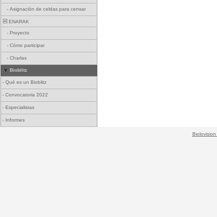
-
Asignación de celdas para censar
ENARAK
-
Proyecto
-
Cómo participar
-
Charlas
Bioblitz
-
Qué es un Bioblitz
-
Convocatoria 2022
-
Especialistas
-
Informes
Biolovision