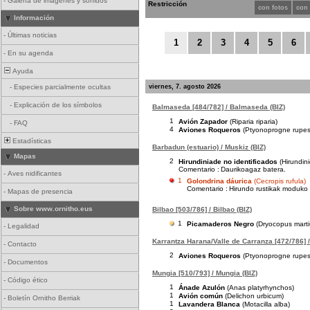
-
Galería de imágenes y sonidos
Restricción
con fotos
con
Información
-
Últimas noticias
1
2
3
4
5
6
-
En su agenda
Ayuda
viernes, 7. agosto 2026
-
Especies parcialmente ocultas
-
Explicación de los símbolos
Balmaseda [484/782] / Balmaseda (BIZ)
1
Avión Zapador
(Riparia riparia)
-
FAQ
4
Aviones Roqueros
(Ptyonoprogne rupest
Estadísticas
Barbadun (estuario) / Muskiz (BIZ)
Mapas
2
Hirundiniade no identificados
(Hirundin
Comentario :
Daurikoagaz batera.
-
Aves nidificantes
1
Golondrina dáurica
(Cecropis rufula)
Comentario :
Hirundo rustikak moduko b
-
Mapas de presencia
Sobre www.ornitho.eus
Bilbao [503/786] / Bilbao (BIZ)
1
Picamaderos Negro
(Dryocopus marti
-
Legalidad
Karrantza Harana/Valle de Carranza [472/786] /
-
Contacto
2
Aviones Roqueros
(Ptyonoprogne rupest
-
Documentos
Mungia [510/793] / Mungia (BIZ)
-
Código ético
1
Ánade Azulón
(Anas platyrhynchos)
1
Avión común
(Delichon urbicum)
-
Boletín Ornitho Berriak
1
Lavandera Blanca
(Motacilla alba)