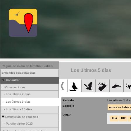
Página de inicio de Ornitho Euskadi
Los últimos 5 días
Entidades colaboradoras
Consultar
Observaciones
-
Los últimos 2 días
Periodo
Los últimos 5 día
-
Los últimos 5 días
Especie
nunca se había
-
Los últimos 15 días
Lugar
Distribución de especies
ALA
BIZ
-
Pardillo alpino 2025