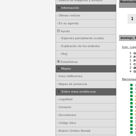
-
Galería de imágenes y sonidos
Restricció
Información
-
Últimas noticias
1
-
En su agenda
Ayuda
domingo, 9
-
Especies parcialmente ocultas
-
Explicación de los símbolos
Irun - La
1
G
-
FAQ
3
P
1
P
Estadísticas
1
C
2
M
Mapas
4
G
-
Aves nidificantes
Marismas 
-
Mapas de presencia
Sobre www.ornitho.eus
-
Legalidad
-
Contacto
-
Documentos
-
Código ético
-
Boletín Ornitho Berriak