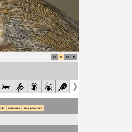
eu
es
en
fr
das
comunes
muy comunes