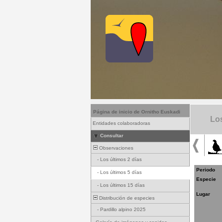
Página de inicio de Ornitho Euskadi
Los
Entidades colaboradoras
Consultar
Observaciones
-
Los últimos 2 días
Periodo
-
Los últimos 5 días
Especie
-
Los últimos 15 días
Lugar
Distribución de especies
-
Pardillo alpino 2025