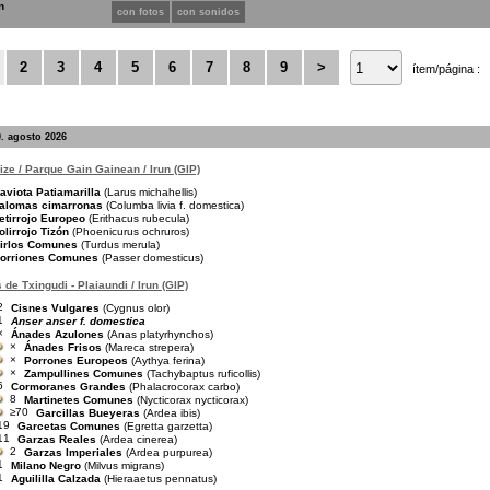
n
con fotos
con sonidos
2
3
4
5
6
7
8
9
>
ítem/página :
. agosto 2026
pize / Parque Gain Gainean / Irun (GIP)
aviota Patiamarilla
(Larus michahellis)
alomas cimarronas
(Columba livia f. domestica)
etirrojo Europeo
(Erithacus rubecula)
olirrojo Tizón
(Phoenicurus ochruros)
irlos Comunes
(Turdus merula)
orriones Comunes
(Passer domesticus)
de Txingudi - Plaiaundi / Irun (GIP)
2
Cisnes Vulgares
(Cygnus olor)
1
Anser anser f. domestica
×
Ánades Azulones
(Anas platyrhynchos)
×
Ánades Frisos
(Mareca strepera)
×
Porrones Europeos
(Aythya ferina)
×
Zampullines Comunes
(Tachybaptus ruficollis)
6
Cormoranes Grandes
(Phalacrocorax carbo)
8
Martinetes Comunes
(Nycticorax nycticorax)
≥70
Garcillas Bueyeras
(Ardea ibis)
19
Garcetas Comunes
(Egretta garzetta)
11
Garzas Reales
(Ardea cinerea)
2
Garzas Imperiales
(Ardea purpurea)
1
Milano Negro
(Milvus migrans)
1
Aguililla Calzada
(Hieraaetus pennatus)