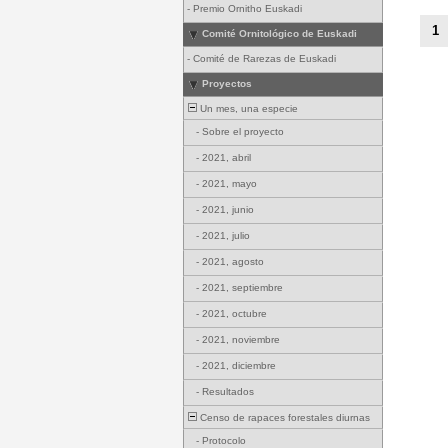
-
Premio Ornitho Euskadi
1
Comité Ornitológico de Euskadi
-
Comité de Rarezas de Euskadi
Proyectos
Un mes, una especie
-
Sobre el proyecto
-
2021, abril
-
2021, mayo
-
2021, junio
-
2021, julio
-
2021, agosto
-
2021, septiembre
-
2021, octubre
-
2021, noviembre
-
2021, diciembre
-
Resultados
Censo de rapaces forestales diurnas
-
Protocolo