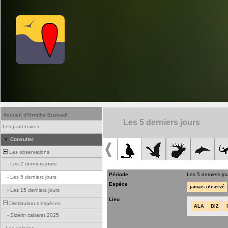
Accueil d'Ornitho Euskadi
Les 5 derniers jours
Les partenaires
Consulter
Les observations
-
Les 2 derniers jours
Période
Les 5 derniers jo
-
Les 5 derniers jours
Espèce
jamais observé
-
Les 15 derniers jours
Lieu
Distribution d'espèces
ALA
BIZ
-
Sizerin cabaret 2025