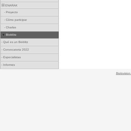
ENARAK
-
Proyecto
-
Cómo participar
-
Charlas
Bioblitz
-
Qué es un Bioblitz
-
Convocatoria 2022
-
Especialistas
-
Informes
Biolovision