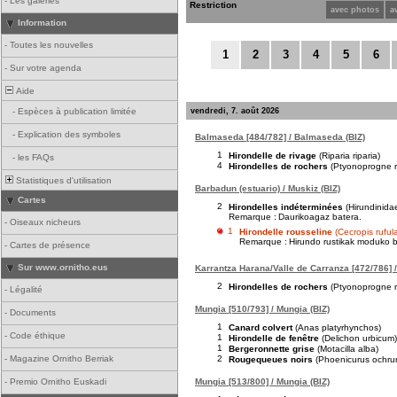
-
Les galeries
Restriction
avec photos
a
Information
-
Toutes les nouvelles
1
2
3
4
5
6
-
Sur votre agenda
Aide
vendredi, 7. août 2026
-
Espèces à publication limitée
-
Explication des symboles
Balmaseda [484/782] / Balmaseda (BIZ)
1
Hirondelle de rivage
(Riparia riparia)
-
les FAQs
4
Hirondelles de rochers
(Ptyonoprogne r
Statistiques d'utilisation
Barbadun (estuario) / Muskiz (BIZ)
Cartes
2
Hirondelles indéterminées
(Hirundinida
Remarque :
Daurikoagaz batera.
-
Oiseaux nicheurs
1
Hirondelle rousseline
(Cecropis ruful
Remarque :
Hirundo rustikak moduko bu
-
Cartes de présence
Sur www.ornitho.eus
Karrantza Harana/Valle de Carranza [472/786] /
2
Hirondelles de rochers
(Ptyonoprogne r
-
Légalité
Mungia [510/793] / Mungia (BIZ)
-
Documents
1
Canard colvert
(Anas platyrhynchos)
-
Code éthique
1
Hirondelle de fenêtre
(Delichon urbicum)
1
Bergeronnette grise
(Motacilla alba)
2
-
Magazine Ornitho Berriak
Rougequeues noirs
(Phoenicurus ochru
Mungia [513/800] / Mungia (BIZ)
-
Premio Ornitho Euskadi