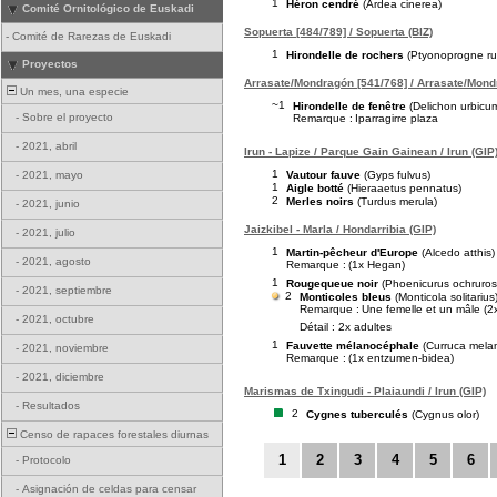
1
Héron cendré
(Ardea cinerea)
Comité Ornitológico de Euskadi
Sopuerta [484/789] / Sopuerta (BIZ)
-
Comité de Rarezas de Euskadi
1
Hirondelle de rochers
(Ptyonoprogne rup
Proyectos
Arrasate/Mondragón [541/768] / Arrasate/Mond
Un mes, una especie
~1
Hirondelle de fenêtre
(Delichon urbicu
-
Sobre el proyecto
Remarque :
Iparragirre plaza
-
2021, abril
Irun - Lapize / Parque Gain Gainean / Irun (GIP
1
Vautour fauve
(Gyps fulvus)
-
2021, mayo
1
Aigle botté
(Hieraaetus pennatus)
2
Merles noirs
(Turdus merula)
-
2021, junio
Jaizkibel - Marla / Hondarribia (GIP)
-
2021, julio
1
Martin-pêcheur d'Europe
(Alcedo atthis)
-
2021, agosto
Remarque :
(1x Hegan)
1
Rougequeue noir
(Phoenicurus ochruros
-
2021, septiembre
2
Monticoles bleus
(Monticola solitarius
Remarque :
Une femelle et un mâle (2
-
2021, octubre
Détail : 2x adultes
1
Fauvette mélanocéphale
(Curruca mela
-
2021, noviembre
Remarque :
(1x entzumen-bidea)
-
2021, diciembre
Marismas de Txingudi - Plaiaundi / Irun (GIP)
-
Resultados
2
Cygnes tuberculés
(Cygnus olor)
Censo de rapaces forestales diurnas
1
2
3
4
5
6
-
Protocolo
-
Asignación de celdas para censar