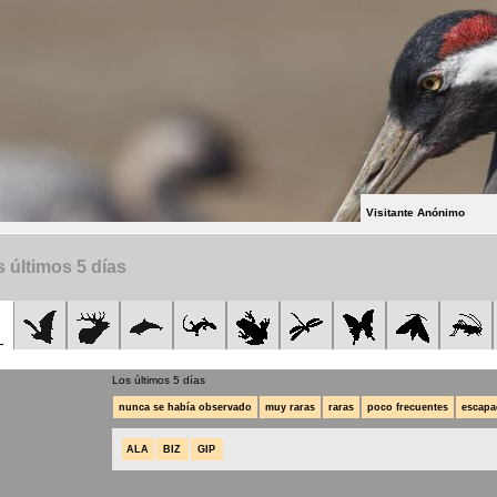
Visitante Anónimo
 últimos 5 días
Los últimos 5 días
nunca se había observado
muy raras
raras
poco frecuentes
escapa
ALA
BIZ
GIP