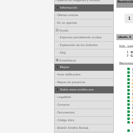
-
Galería de imágenes y sonidos
Restricció
Información
-
Últimas noticias
1
-
En su agenda
Ayuda
sábado, 8.
-
Especies parcialmente ocultas
-
Explicación de los símbolos
Irun - La
1
G
-
FAQ
2
C
Estadísticas
Marismas 
Mapas
-
Aves nidificantes
-
Mapas de presencia
Sobre www.ornitho.eus
-
Legalidad
-
Contacto
-
Documentos
-
Código ético
-
Boletín Ornitho Berriak