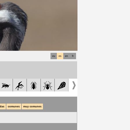
eu
es
en
fr
das
comunes
muy comunes