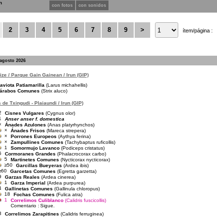
n
con fotos
con sonidos
2
3
4
5
6
7
8
9
>
ítem/página :
 agosto 2026
pize / Parque Gain Gainean / Irun (GIP)
aviota Patiamarilla
(Larus michahellis)
árabos Comunes
(Strix aluco)
de Txingudi - Plaiaundi / Irun (GIP)
2
Cisnes Vulgares
(Cygnus olor)
1
Anser anser f. domestica
×
Ánades Azulones
(Anas platyrhynchos)
×
Ánades Frisos
(Mareca strepera)
×
Porrones Europeos
(Aythya ferina)
×
Zampullines Comunes
(Tachybaptus ruficollis)
1
Somormujo Lavanco
(Podiceps cristatus)
6
Cormoranes Grandes
(Phalacrocorax carbo)
5
Martinetes Comunes
(Nycticorax nycticorax)
≥50
Garcillas Bueyeras
(Ardea ibis)
≥60
Garcetas Comunes
(Egretta garzetta)
9
Garzas Reales
(Ardea cinerea)
1
Garza Imperial
(Ardea purpurea)
4
Gallinetas Comunes
(Gallinula chloropus)
18
Fochas Comunes
(Fulica atra)
1
Correlimos Culiblanco
(Calidris fuscicollis)
Comentario :
Sigue.
3
Correlimos Zarapitines
(Calidris ferruginea)