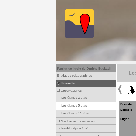
Página de inicio de Ornitho Euskadi
Los
Entidades colaboradoras
Consultar
Observaciones
-
Los últimos 2 días
Periodo
-
Los últimos 5 días
Especie
-
Los últimos 15 días
Lugar
Distribución de especies
-
Pardillo alpino 2025