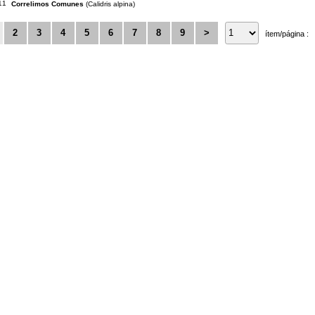
11
Correlimos Comunes
(Calidris alpina)
2
3
4
5
6
7
8
9
>
ítem/página :