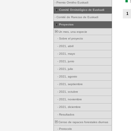
-
Premio Ornitho Euskadi
Comité Ornitológico de Euskadi
1
-
Comité de Rarezas de Euskadi
Proyectos
Un mes, una especie
-
Sobre el proyecto
-
2021, abril
-
2021, mayo
-
2021, junio
-
2021, julio
-
2021, agosto
-
2021, septiembre
-
2021, octubre
-
2021, noviembre
-
2021, diciembre
-
Resultados
Censo de rapaces forestales diurnas
-
Protocolo