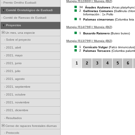
Mungia [512/800] / Mungia (BIZ)
-
Premio Ornitho Euskadi
34
Ánades Azulones
(Anas platyrhync
Comité Ornitológico de Euskadi
2
Gallinetas Comunes
(Gallinula chlo
Información : 1x Pollo
-
Comité de Rarezas de Euskadi
8
Palomas cimarronas
(Columba livia
Proyectos
Mungia [514/798] / Mungia (BIZ)
Un mes, una especie
1
Busardo Ratonero
(Buteo buteo)
-
Sobre el proyecto
Mungia [513/799] / Mungia (BIZ)
1
Cernícalo Vulgar
(Falco tinnunculus)
-
2021, abril
2
Palomas Torcaces
(Columba palum
-
2021, mayo
1
2
3
4
5
6
-
2021, junio
-
2021, julio
-
2021, agosto
-
2021, septiembre
-
2021, octubre
-
2021, noviembre
-
2021, diciembre
-
Resultados
Censo de rapaces forestales diurnas
-
Protocolo