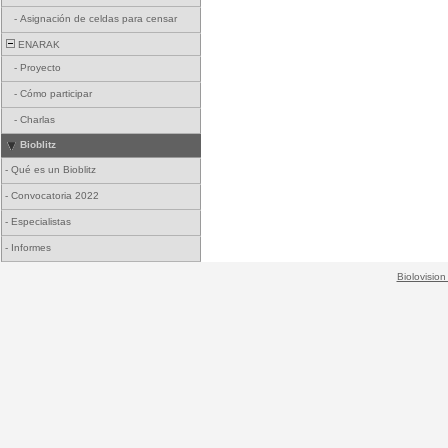
-
Asignación de celdas para censar
ENARAK
-
Proyecto
-
Cómo participar
-
Charlas
Bioblitz
-
Qué es un Bioblitz
-
Convocatoria 2022
-
Especialistas
-
Informes
Biolovision