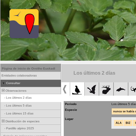
Página de inicio de Ornitho Euskadi
Los últimos 2 días
Entidades colaboradoras
Consultar
Observaciones
-
Los últimos 2 días
Periodo
Los últimos 5 día
-
Los últimos 5 días
Especie
nunca se había
-
Los últimos 15 días
Lugar
Distribución de especies
ALA
BIZ
-
Pardillo alpino 2025