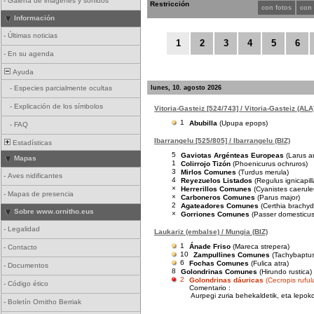
-
Galería de imágenes y sonidos
Restricción
con fotos
con
Información
-
Últimas noticias
1
2
3
4
5
6
-
En su agenda
Ayuda
lunes, 10. agosto 2026
-
Especies parcialmente ocultas
-
Explicación de los símbolos
Vitoria-Gasteiz [524/743] / Vitoria-Gasteiz (ALA
1
Abubilla
(Upupa epops)
-
FAQ
Ibarrangelu [525/805] / Ibarrangelu (BIZ)
Estadísticas
5
Gaviotas Argénteas Europeas
(Larus a
Mapas
1
Colirrojo Tizón
(Phoenicurus ochruros)
3
Mirlos Comunes
(Turdus merula)
-
Aves nidificantes
4
Reyezuelos Listados
(Regulus ignicapill
×
Herrerillos Comunes
(Cyanistes caerule
-
Mapas de presencia
×
Carboneros Comunes
(Parus major)
2
Agateadores Comunes
(Certhia brachyd
Sobre www.ornitho.eus
×
Gorriones Comunes
(Passer domesticus
-
Legalidad
Laukariz (embalse) / Mungia (BIZ)
1
Ánade Friso
(Mareca strepera)
-
Contacto
10
Zampullines Comunes
(Tachybaptus 
6
Fochas Comunes
(Fulica atra)
-
Documentos
8
Golondrinas Comunes
(Hirundo rustica)
2
Golondrinas dáuricas
(Cecropis ruful
-
Código ético
Comentario :
Aurpegi zuria behekaldetik, eta lepoko
-
Boletín Ornitho Berriak