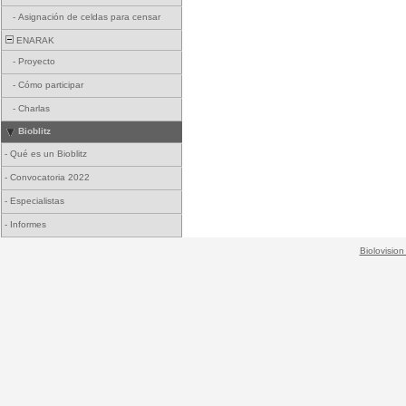
-
Asignación de celdas para censar
ENARAK
-
Proyecto
-
Cómo participar
-
Charlas
Bioblitz
-
Qué es un Bioblitz
-
Convocatoria 2022
-
Especialistas
-
Informes
Biolovision