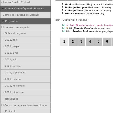
-
Premio Ornitho Euskadi
1
Gaviota Patiamarilla
(Larus michahellis)
1
Petirrojo Europeo
(Erithacus rubecula)
Comité Ornitológico de Euskadi
1
Colirrojo Tizón
(Phoenicurus ochruros)
2
Mirlos Comunes
(Turdus merula)
-
Comité de Rarezas de Euskadi
Irun - Oxinbiribil / Irun (GIP)
Proyectos
1
Pato Brasileño
(Amazonetta brasilien
Un mes, una especie
≥1
Cerceta Común
(Anas crecca)
≥67
Ánades Azulones
(Anas platyrhyn
-
Sobre el proyecto
-
2021, abril
1
2
3
4
5
6
-
2021, mayo
-
2021, junio
-
2021, julio
-
2021, agosto
-
2021, septiembre
-
2021, octubre
-
2021, noviembre
-
2021, diciembre
-
Resultados
Censo de rapaces forestales diurnas
-
Protocolo