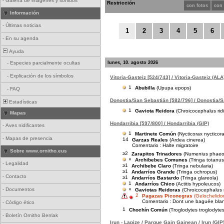
-
Galería de imágenes y sonidos
Restricción
con fotos
con
Información
-
Últimas noticias
1
2
3
4
5
6
-
En su agenda
Ayuda
lunes, 10. agosto 2026
-
Especies parcialmente ocultas
-
Explicación de los símbolos
Vitoria-Gasteiz [524/743] / Vitoria-Gasteiz (ALA
1
Abubilla
(Upupa epops)
-
FAQ
Donostia/San Sebastián [582/796] / Donostia/S
Estadísticas
1
Gaviota Reidora
(Chroicocephalus rid
Mapas
Hondarribia [597/800] / Hondarribia (GIP)
-
Aves nidificantes
1
Martinete Común
(Nycticorax nycticor
-
Mapas de presencia
14
Garzas Reales
(Ardea cinerea)
Comentario :
Halte migratoire
Sobre www.ornitho.eus
≥2
Zarapitos Trinadores
(Numenius phaeo
×
Archibebes Comunes
(Tringa totanus
-
Legalidad
≥1
Archibebe Claro
(Tringa nebularia)
≥1
Andarríos Grande
(Tringa ochropus)
-
Contacto
≥1
Andarríos Bastardo
(Tringa glareola)
1
Andarríos Chico
(Actitis hypoleucos)
×
-
Documentos
Gaviotas Reidoras
(Chroicocephalus 
2
Pagazas Piconegras
(Gelochelidon
Comentario :
Dont une baguée blanc 
-
Código ético
1
Chochín Común
(Troglodytes troglodytes
-
Boletín Ornitho Berriak
Irun - Lapize / Parque Gain Gainean / Irun (GIP