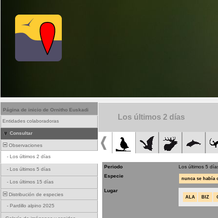
Página de inicio de Ornitho Euskadi
Los últimos 2 días
Entidades colaboradoras
Consultar
Observaciones
-
Los últimos 2 días
Periodo
Los últimos 5 día
-
Los últimos 5 días
Especie
nunca se había
-
Los últimos 15 días
Lugar
Distribución de especies
ALA
BIZ
-
Pardillo alpino 2025