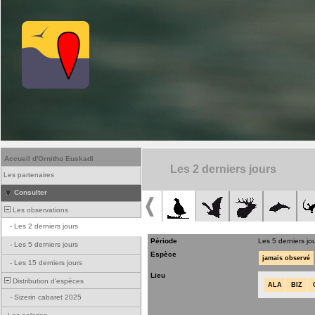
Accueil d'Ornitho Euskadi
Les 2 derniers jours
Les partenaires
Consulter
Les observations
-
Les 2 derniers jours
Période
Les 5 derniers jo
-
Les 5 derniers jours
Espèce
jamais observé
-
Les 15 derniers jours
Lieu
Distribution d'espèces
ALA
BIZ
-
Sizerin cabaret 2025