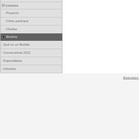
ENARAK
-
Proyecto
-
Cómo participar
-
Charlas
Bioblitz
-
Qué es un Bioblitz
-
Convocatoria 2022
-
Especialistas
-
Informes
Biolovision