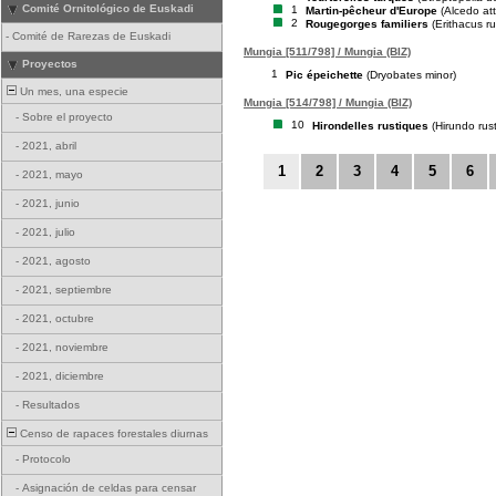
Comité Ornitológico de Euskadi
1
Martin-pêcheur d'Europe
(Alcedo att
2
Rougegorges familiers
(Erithacus r
-
Comité de Rarezas de Euskadi
Mungia [511/798] / Mungia (BIZ)
Proyectos
1
Pic épeichette
(Dryobates minor)
Un mes, una especie
Mungia [514/798] / Mungia (BIZ)
-
Sobre el proyecto
10
Hirondelles rustiques
(Hirundo rust
-
2021, abril
1
2
3
4
5
6
-
2021, mayo
-
2021, junio
-
2021, julio
-
2021, agosto
-
2021, septiembre
-
2021, octubre
-
2021, noviembre
-
2021, diciembre
-
Resultados
Censo de rapaces forestales diurnas
-
Protocolo
-
Asignación de celdas para censar