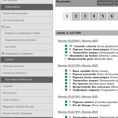
-
Les galeries
Restriction
avec photos
a
Information
-
Toutes les nouvelles
1
2
3
4
5
6
-
Sur votre agenda
Aide
samedi, 8. août 2026
-
Espèces à publication limitée
-
Explication des symboles
Mungia [512/800] / Mungia (BIZ)
58
Canards colverts
(Anas platyrhync
-
les FAQs
8
Pigeons bisets domestiques
(Colum
2
Tourterelles turques
(Streptopelia d
Statistiques d'utilisation
34
Hirondelles de fenêtre
(Delichon urbic
1
Bergeronnette grise
(Motacilla alba)
Cartes
Mungia [513/799] / Mungia (BIZ)
-
Oiseaux nicheurs
1
Buse variable
(Buteo buteo)
-
Cartes de présence
1
Faucon crécerelle
(Falco tinnunculu
3
Pigeons bisets domestiques
(Colum
Sur www.ornitho.eus
5
Tourterelles turques
(Streptopelia d
1
Pic épeiche
(Dendrocopos major)
-
Légalité
1
Bergeronnette des ruisseaux
(Motac
2
Troglodytes mignons
(Troglodytes t
-
Documents
Mungia [513/798] / Mungia (BIZ)
-
Code éthique
5
Pigeons ramiers
(Columba palumbu
1
Pic de Sharpe
(Picus sharpei)
-
Magazine Ornitho Berriak
Mungia [512/799] / Mungia (BIZ)
-
Premio Ornitho Euskadi
6
Tourterelles turques
(Streptopelia d