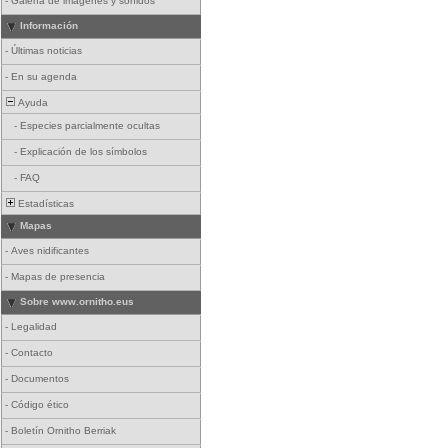
-
Galería de imágenes y sonidos
Información
-
Últimas noticias
-
En su agenda
Ayuda
-
Especies parcialmente ocultas
-
Explicación de los símbolos
-
FAQ
Estadísticas
Mapas
-
Aves nidificantes
-
Mapas de presencia
Sobre www.ornitho.eus
-
Legalidad
-
Contacto
-
Documentos
-
Código ético
-
Boletín Ornitho Berriak