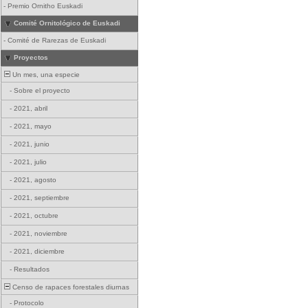
-
Premio Ornitho Euskadi
Comité Ornitológico de Euskadi
-
Comité de Rarezas de Euskadi
Proyectos
Un mes, una especie
-
Sobre el proyecto
-
2021, abril
-
2021, mayo
-
2021, junio
-
2021, julio
-
2021, agosto
-
2021, septiembre
-
2021, octubre
-
2021, noviembre
-
2021, diciembre
-
Resultados
Censo de rapaces forestales diurnas
-
Protocolo