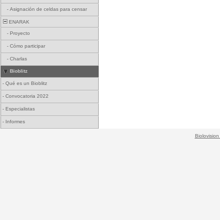
-
Asignación de celdas para censar
ENARAK
-
Proyecto
-
Cómo participar
-
Charlas
Bioblitz
-
Qué es un Bioblitz
-
Convocatoria 2022
-
Especialistas
-
Informes
Biolovision