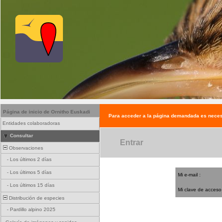
Página de inicio de Ornitho Euskadi
Para acceder a la página demandada es neces
Entidades colaboradoras
Consultar
Entrar
Observaciones
-
Los últimos 2 días
-
Los últimos 5 días
Mi e-mail :
-
Los últimos 15 días
Mi clave de acceso
Distribución de especies
-
Pardillo alpino 2025