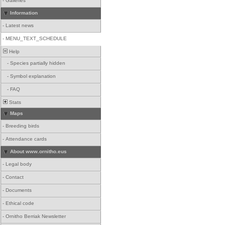
-
Galleries
Information
-
Latest news
-
MENU_TEXT_SCHEDULE
Help
-
Species partially hidden
-
Symbol explanation
-
FAQ
Stats
Maps
-
Breeding birds
-
Attendance cards
About www.ornitho.eus
-
Legal body
-
Contact
-
Documents
-
Ethical code
-
Ornitho Berriak Newsletter