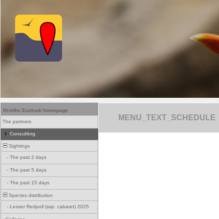
Ornitho Euskadi homepage
MENU_TEXT_SCHEDULE
The partners
Consulting
Sightings
-
The past 2 days
-
The past 5 days
-
The past 15 days
Species distribution
-
Lesser Redpoll (ssp. cabaret) 2025