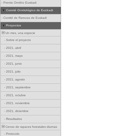
-
Premio Ornitho Euskadi
Comité Ornitológico de Euskadi
-
Comité de Rarezas de Euskadi
Proyectos
Un mes, una especie
-
Sobre el proyecto
-
2021, abril
-
2021, mayo
-
2021, junio
-
2021, julio
-
2021, agosto
-
2021, septiembre
-
2021, octubre
-
2021, noviembre
-
2021, diciembre
-
Resultados
Censo de rapaces forestales diurnas
-
Protocolo