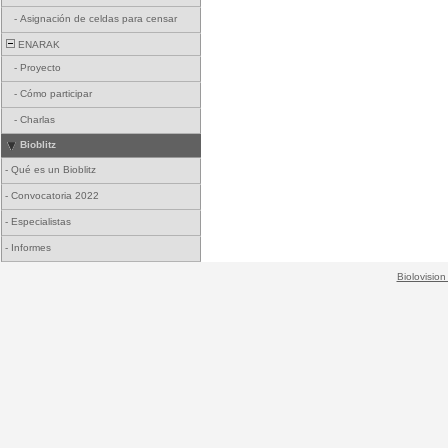
-
Asignación de celdas para censar
ENARAK
-
Proyecto
-
Cómo participar
-
Charlas
Bioblitz
-
Qué es un Bioblitz
-
Convocatoria 2022
-
Especialistas
-
Informes
Biolovision