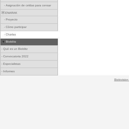
-
Asignación de celdas para censar
ENARAK
-
Proyecto
-
Cómo participar
-
Charlas
Bioblitz
-
Qué es un Bioblitz
-
Convocatoria 2022
-
Especialistas
-
Informes
Biolovision