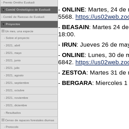
-
Premio Ornitho Euskadi
-
ONLINE
: Martes, 24 de
Comité Ornitológico de Euskadi
5568.
https://us02web.z
-
Comité de Rarezas de Euskadi
Proyectos
-
BEASAIN
: Martes 24 de
Un mes, una especie
18:00.
-
Sobre el proyecto
-
IRUN
: Jueves 26 de may
-
2021, abril
-
2021, mayo
-
ONLINE
: Lunes, 30 de 
-
2021, junio
6842.
https://us02web.z
-
2021, julio
-
ZESTOA
: Martes 31 de 
-
2021, agosto
-
BERGARA
: Miercoles 1
-
2021, septiembre
-
2021, octubre
-
2021, noviembre
-
2021, diciembre
-
Resultados
Censo de rapaces forestales diurnas
-
Protocolo