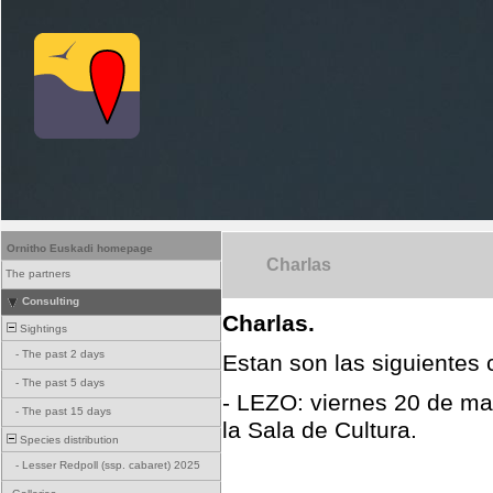
Ornitho Euskadi homepage
Charlas
The partners
Consulting
Charlas.
Sightings
-
The past 2 days
Estan son las siguientes
-
The past 5 days
- LEZO: viernes 20 de ma
-
The past 15 days
la Sala de Cultura.
Species distribution
-
Lesser Redpoll (ssp. cabaret) 2025