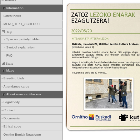
-
Galleries
Information
-
Latest news
-
MENU_TEXT_SCHEDULE
Help
-
Species partially hidden
-
Symbol explanation
-
FAQ
Stats
Maps
-
Breeding birds
-
Attendance cards
About www.ornitho.eus
-
Legal body
-
Contact
-
Documents
-
Ethical code
-
Ornitho Berriak Newsletter