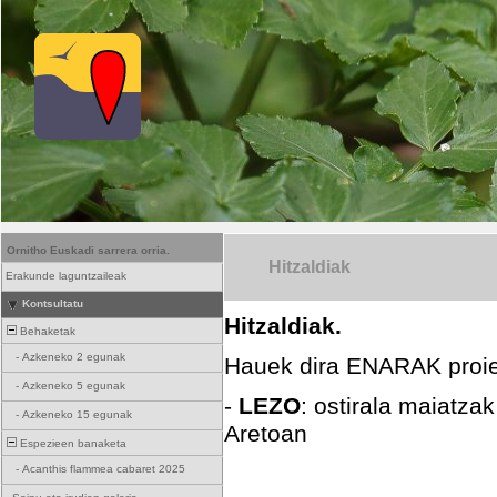
Ornitho Euskadi sarrera orria.
Hitzaldiak
Erakunde laguntzaileak
Kontsultatu
Hitzaldiak.
Behaketak
-
Azkeneko 2 egunak
Hauek dira ENARAK proie
-
Azkeneko 5 egunak
-
LEZO
: ostirala maiatza
-
Azkeneko 15 egunak
Aretoan
Espezieen banaketa
-
Acanthis flammea cabaret 2025