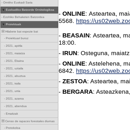
-
Ornitho Euskadi Saria
Euskadiko Batzorde Ornitologikoa
-
ONLINE
:
Asteartea, mai
-
Ezohiko Behaketen Batzordea
5568.
https://us02web.z
Proiektuak
Hilabete bat espezie bat
-
BEASAIN
: Asteartea, m
-
Proiektuari buruz
18:00.
-
2021, apirila
-
IRUN
: Osteguna, maiatz
-
2021, maiatza
-
2021, Ekaina
-
ONLINE
: Astelehena, m
-
2021, uztaila
6842.
https://us02web.z
-
2021, abuztua
-
ZESTOA
: Asteartea, ma
-
2021, iraila
-
BERGARA
: Asteazkena
-
2021, urria
-
2021, azaroa
-
2021, abendua
-
Emaitzak
Censo de rapaces forestales diurnas
-
Protokoloa