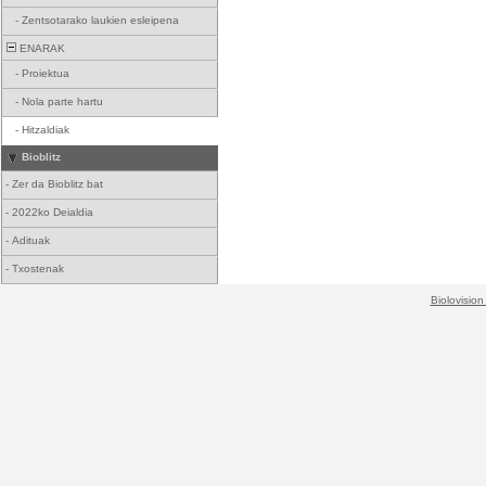
-
Zentsotarako laukien esleipena
ENARAK
-
Proiektua
-
Nola parte hartu
-
Hitzaldiak
Bioblitz
-
Zer da Bioblitz bat
-
2022ko Deialdia
-
Adituak
-
Txostenak
Biolovision