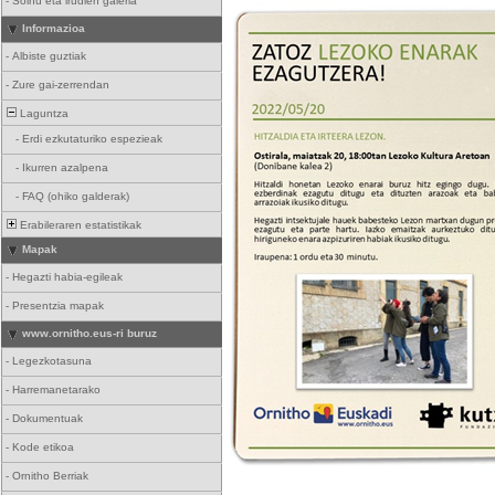
-
Soinu eta irudien galeria
Informazioa
-
Albiste guztiak
-
Zure gai-zerrendan
Laguntza
-
Erdi ezkutaturiko espezieak
-
Ikurren azalpena
-
FAQ (ohiko galderak)
Erabileraren estatistikak
Mapak
-
Hegazti habia-egileak
-
Presentzia mapak
www.ornitho.eus-ri buruz
-
Legezkotasuna
-
Harremanetarako
-
Dokumentuak
-
Kode etikoa
-
Ornitho Berriak