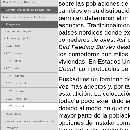
sobre las poblaciones de 
-
Premio Ornitho Euskadi
cambios en su distribució
Comité Ornitológico de Euskadi
permiten determinar el im
-
Comité de Rarezas de Euskadi
aspectos. Tradicionalment
Proyectos
países nórdicos donde exi
Un mes, una especie
comederos de aves. Así po
-
Sobre el proyecto
Bird Feeding Survey
desde
-
2021, abril
los comederos que miles 
-
2021, mayo
viviendas. En Estados Uni
-
2021, junio
Count
, con protocolos de
-
2021, julio
-
2021, agosto
Euskadi es un territorio
-
2021, septiembre
vez más adeptos y, por t
-
2021, octubre
esta afición. La colocaci
-
2021, noviembre
todavía poco extendido en
-
2021, diciembre
debido al modo en que nues
-
Resultados
mayor parte de la poblaci
opciones de instalar co
Censo de rapaces forestales diurnas
-
Protocolo