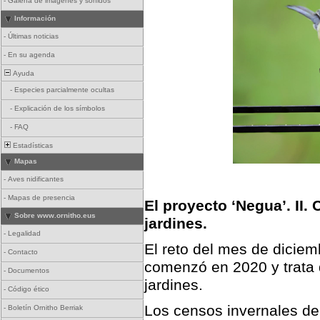
-
Galería de imágenes y sonidos
Información
-
Últimas noticias
-
En su agenda
Ayuda
-
Especies parcialmente ocultas
-
Explicación de los símbolos
-
FAQ
Estadísticas
Mapas
-
Aves nidificantes
-
Mapas de presencia
El proyecto ‘Negua’. II.
Sobre www.ornitho.eus
jardines.
-
Legalidad
El reto del mes de diciem
-
Contacto
comenzó en 2020 y trata 
-
Documentos
jardines.
-
Código ético
Los censos invernales de
-
Boletín Ornitho Berriak