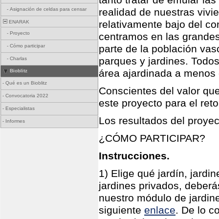
tanto tratar de emular las
-
Asignación de celdas para censar
realidad de nuestras vivi
relativamente bajo del c
ENARAK
-
Proyecto
centramos en las grandes
-
Cómo participar
parte de la población va
parques y jardines. Todo
-
Charlas
área ajardinada a menos 
Bioblitz
-
Qué es un Bioblitz
Conscientes del valor qu
-
Convocatoria 2022
este proyecto para el ret
-
Especialistas
Los resultados del proye
-
Informes
¿CÓMO PARTICIPAR?
Instrucciones.
1) Elige qué jardín, jard
jardines privados, deberás
nuestro módulo de jardin
siguiente
enlace
. De lo c