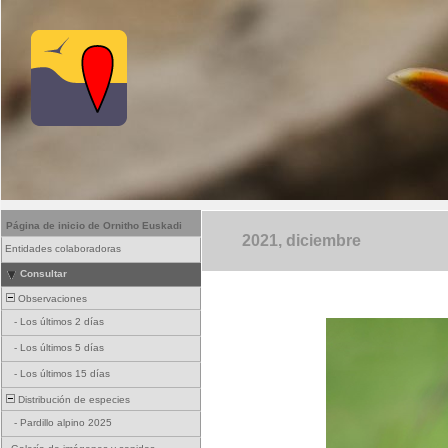
Página de inicio de Ornitho Euskadi
2021, diciembre
Entidades colaboradoras
Consultar
Observaciones
-
Los últimos 2 días
-
Los últimos 5 días
-
Los últimos 15 días
Distribución de especies
-
Pardillo alpino 2025