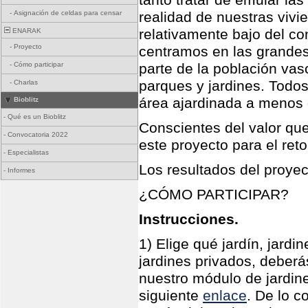
tanto tratar de emular las
-
Asignación de celdas para censar
realidad de nuestras vivi
relativamente bajo del c
ENARAK
-
Proyecto
centramos en las grandes
-
Cómo participar
parte de la población va
parques y jardines. Todo
-
Charlas
área ajardinada a menos 
Bioblitz
-
Qué es un Bioblitz
Conscientes del valor qu
-
Convocatoria 2022
este proyecto para el ret
-
Especialistas
Los resultados del proye
-
Informes
¿CÓMO PARTICIPAR?
Instrucciones.
1) Elige qué jardín, jard
jardines privados, deberás
nuestro módulo de jardin
siguiente
enlace
. De lo c