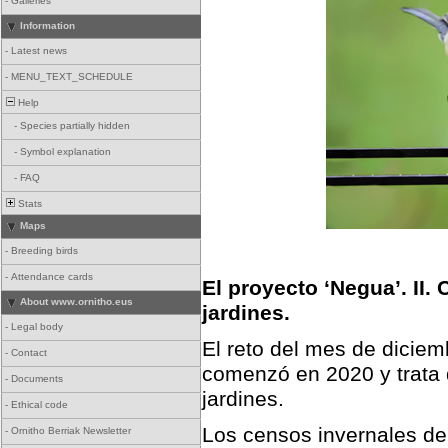
-
Galleries
Information
-
Latest news
-
MENU_TEXT_SCHEDULE
Help
-
Species partially hidden
-
Symbol explanation
-
FAQ
Stats
Maps
-
Breeding birds
-
Attendance cards
El proyecto ‘Negua’. II.
About www.ornitho.eus
jardines.
-
Legal body
El reto del mes de diciem
-
Contact
comenzó en 2020 y trata 
-
Documents
jardines.
-
Ethical code
Los censos invernales de
-
Ornitho Berriak Newsletter