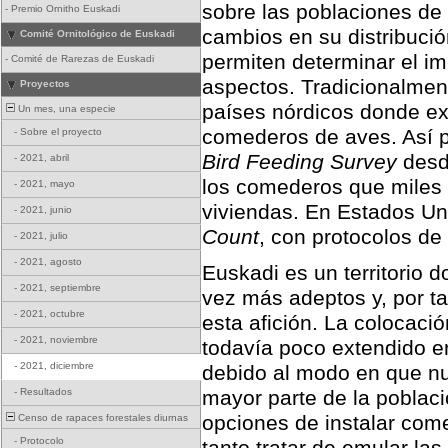
sobre las poblaciones de 
-
Premio Ornitho Euskadi
cambios en su distribució
Comité Ornitológico de Euskadi
permiten determinar el im
-
Comité de Rarezas de Euskadi
aspectos. Tradicionalment
Proyectos
países nórdicos donde exi
Un mes, una especie
comederos de aves. Así po
-
Sobre el proyecto
Bird Feeding Survey
desde
-
2021, abril
los comederos que miles 
-
2021, mayo
viviendas. En Estados Uni
-
2021, junio
Count
, con protocolos de
-
2021, julio
-
2021, agosto
Euskadi es un territorio
-
2021, septiembre
vez más adeptos y, por t
-
2021, octubre
esta afición. La colocaci
-
2021, noviembre
todavía poco extendido en
-
2021, diciembre
debido al modo en que nues
-
Resultados
mayor parte de la poblaci
opciones de instalar co
Censo de rapaces forestales diurnas
-
Protocolo