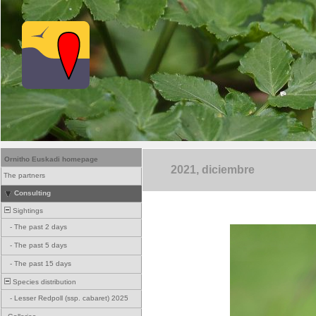
Ornitho Euskadi homepage
2021, diciembre
The partners
Consulting
Sightings
-
The past 2 days
-
The past 5 days
-
The past 15 days
Species distribution
-
Lesser Redpoll (ssp. cabaret) 2025