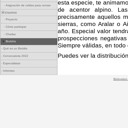
esta especie, te animamo
-
Asignación de celdas para censar
de acentor alpino. La
ENARAK
precisamente aquellos 
-
Proyecto
sierras, como Aralar o A
-
Cómo participar
año. Especial valor tendr
-
Charlas
prospecciones negativas 
Bioblitz
Siempre válidas, en todo 
-
Qué es un Bioblitz
Puedes ver la distribució
-
Convocatoria 2022
-
Especialistas
-
Informes
Biolovision