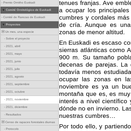
tenues franjas. Ave embl
-
Premio Ornitho Euskadi
a ocupar los principale
Comité Ornitológico de Euskadi
cumbres y cordales más 
-
Comité de Rarezas de Euskadi
de cría. Aunque es una 
Proyectos
zonas de menor altitud.
Un mes, una especie
-
Sobre el proyecto
En Euskadi es escaso com
-
2021, abril
sierras atlánticas como 
-
2021, mayo
900 m. Su tamaño pobla
-
2021, junio
decenas de parejas. La d
-
2021, julio
todavía menos estudiada.
-
2021, agosto
ocupar las zonas en la
-
2021, septiembre
noviembre es ya un bue
-
2021, octubre
montaña que es, es muy s
-
2021, noviembre
interés a nivel científi
dónde no en invierno. La
-
2021, diciembre
nuestras cumbres…
-
Resultados
Censo de rapaces forestales diurnas
Por todo ello, y partien
-
Protocolo