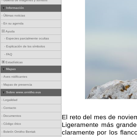
-
Galería de imágenes y sonidos
Información
-
Últimas noticias
-
En su agenda
Ayuda
-
Especies parcialmente ocultas
-
Explicación de los símbolos
-
FAQ
Estadísticas
Mapas
-
Aves nidificantes
-
Mapas de presencia
Sobre www.ornitho.eus
-
Legalidad
-
Contacto
El reto del mes de novie
-
Documentos
Ligeramente más grande 
-
Código ético
claramente por los flanc
-
Boletín Ornitho Berriak