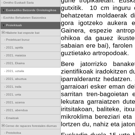
gune tropikaletan. Eusk
-
Ornitho Euskadi Saria
gutxitik. 10 cm inguru d
Euskadiko Batzorde Ornitologikoa
behatzetan moldaerak di
-
Ezohiko Behaketen Batzordea
gora igotzeko aukera e
Proiektuak
Gainera, espezie antrop
Hilabete bat espezie bat
ohikoa da gauez ikuste
-
Proiektuari buruz
sabaian ere bai), farolen
-
2021, apirila
guztietako artropodoak.
-
2021, maiatza
Bere jatorrizko banak
-
2021, Ekaina
zientifikoak iradokitzen 
-
2021, uztaila
iparralderantz hedatzen.
-
2021, abuztua
garraioari esker eman del
-
2021, iraila
sarritan tren-bagoietan
-
2021, urria
lekutara garraiatzen dut
-
2021, azaroa
iritsitakoan, baliteke, it
-
2021, abendua
mikroklima bereziari eta
-
Emaitzak
lortzen du, nahiz eta jat
Censo de rapaces forestales diurnas
-
Protokoloa