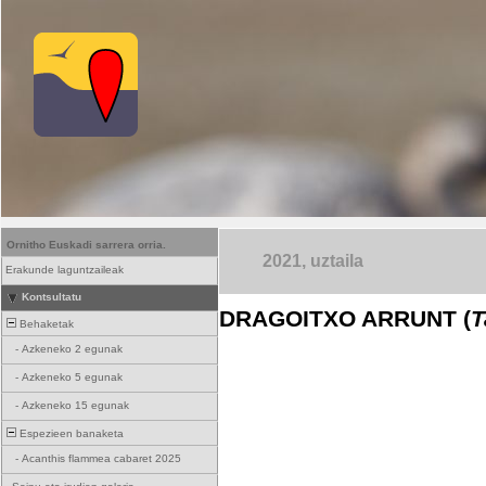
Ornitho Euskadi sarrera orria.
2021, uztaila
Erakunde laguntzaileak
Kontsultatu
DRAGOITXO ARRUNT (
T
Behaketak
-
Azkeneko 2 egunak
-
Azkeneko 5 egunak
-
Azkeneko 15 egunak
Espezieen banaketa
-
Acanthis flammea cabaret 2025