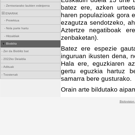
Euskadin duela 15 urte b
-
Zentsotarako laukien esleipena
batez ere, azken urteeta
haren populazioak gora e
ENARAK
-
Proiektua
ezagutza sendotzeko, aha
-
Nola parte hartu
Aztertze negatiboak ere
zenbaketan).
-
Hitzaldiak
Bioblitz
Batez ere espezie gauta
-
Zer da Bioblitz bat
inguruan ikusten dena, n
-
2022ko Deialdia
Hala ere, eguzkiaren az
-
Adituak
gertu eguzkia hartuz b
-
Txostenak
samarra bere gusturako.
Orain arte bildutako ai
Biolovision