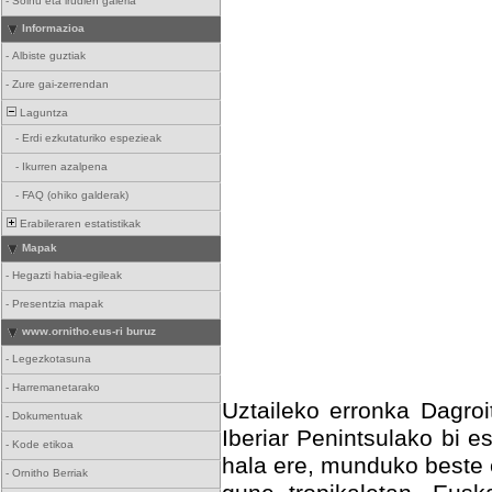
-
Soinu eta irudien galeria
Informazioa
-
Albiste guztiak
-
Zure gai-zerrendan
Laguntza
-
Erdi ezkutaturiko espezieak
-
Ikurren azalpena
-
FAQ (ohiko galderak)
Erabileraren estatistikak
Mapak
-
Hegazti habia-egileak
-
Presentzia mapak
www.ornitho.eus-ri buruz
-
Legezkotasuna
-
Harremanetarako
Uztaileko erronka Dagroit
-
Dokumentuak
Iberiar Penintsulako bi e
-
Kode etikoa
hala ere, munduko beste 
-
Ornitho Berriak