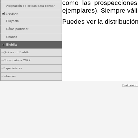
como las prospecciones
-
Asignación de celdas para censar
ejemplares). Siempre váli
ENARAK
Puedes ver la distribució
-
Proyecto
-
Cómo participar
-
Charlas
Bioblitz
-
Qué es un Bioblitz
-
Convocatoria 2022
-
Especialistas
-
Informes
Biolovision