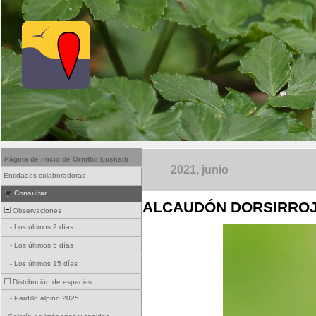
Página de inicio de Ornitho Euskadi
2021, junio
Entidades colaboradoras
Consultar
ALCAUDÓN DORSIRROJ
Observaciones
-
Los últimos 2 días
-
Los últimos 5 días
-
Los últimos 15 días
Distribución de especies
-
Pardillo alpino 2025