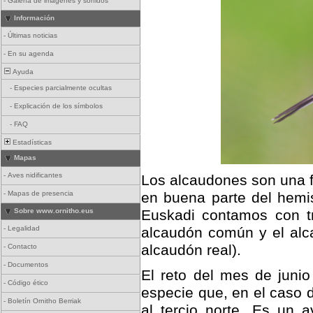
-
Galería de imágenes y sonidos
Información
-
Últimas noticias
-
En su agenda
Ayuda
-
Especies parcialmente ocultas
-
Explicación de los símbolos
-
FAQ
Estadísticas
Mapas
-
Aves nidificantes
Los alcaudones son una f
-
Mapas de presencia
en buena parte del hemis
Sobre www.ornitho.eus
Euskadi contamos con tre
-
Legalidad
alcaudón común y el alc
alcaudón real).
-
Contacto
-
Documentos
El reto del mes de junio
-
Código ético
especie que, en el caso d
-
Boletín Ornitho Berriak
al tercio norte. Es un a