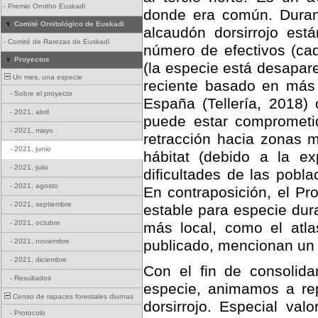
-
Premio Ornitho Euskadi
donde era común. Durant
Comité Ornitológico de Euskadi
alcaudón dorsirrojo est
-
Comité de Rarezas de Euskadi
número de efectivos (ca
Proyectos
(la especie está desapar
Un mes, una especie
reciente basado en más 
-
Sobre el proyecto
España (Tellería, 2018) 
-
2021, abril
puede estar comprometid
-
2021, mayo
retracción hacia zonas m
-
2021, junio
hábitat (debido a la e
-
2021, julio
dificultades de las pobl
-
2021, agosto
En contraposición, el P
-
2021, septiembre
estable para especie dur
-
2021, octubre
más local, como el atla
-
2021, noviembre
publicado, mencionan un 
-
2021, diciembre
Con el fin de consolida
-
Resultados
especie, animamos a rep
Censo de rapaces forestales diurnas
dorsirrojo. Especial val
-
Protocolo