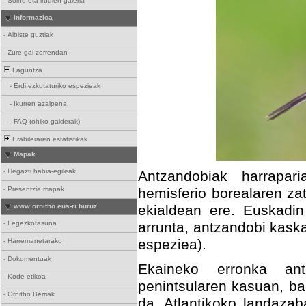
-
Soinu eta irudien galeria
Informazioa
-
Albiste guztiak
-
Zure gai-zerrendan
Laguntza
-
Erdi ezkutaturiko espezieak
-
Ikurren azalpena
-
FAQ (ohiko galderak)
Erabileraren estatistikak
Mapak
-
Hegazti habia-egileak
Antzandobiak harrapari
-
Presentzia mapak
hemisferio borealaren za
www.ornitho.eus-ri buruz
ekialdean ere. Euskadin 
-
Legezkotasuna
arrunta, antzandobi kask
espeziea).
-
Harremanetarako
-
Dokumentuak
Ekaineko erronka ant
-
Kode etikoa
penintsularen kasuan, b
-
Ornitho Berriak
da. Atlantikoko landazab