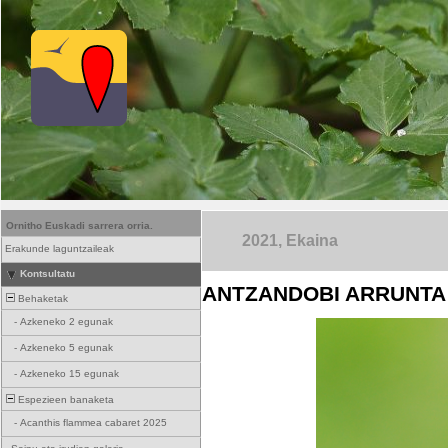
Ornitho Euskadi sarrera orria.
2021, Ekaina
Erakunde laguntzaileak
Kontsultatu
ANTZANDOBI ARRUNTA 
Behaketak
-
Azkeneko 2 egunak
-
Azkeneko 5 egunak
-
Azkeneko 15 egunak
Espezieen banaketa
-
Acanthis flammea cabaret 2025