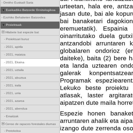
-
Ornitho Euskadi Saria
urteetan, hala ere, ant
Euskadiko Batzorde Ornitologikoa
jasan dute, bai ale kopu
-
Ezohiko Behaketen Batzordea
bai banaketari dagokio
Proiektuak
eremuetatik). Espainia
Hilabete bat espezie bat
oinarritutako duela gutx
-
Proiektuari buruz
antzandobi arruntaren k
-
2021, apirila
globalaren ondorioz (e
-
2021, maiatza
daiteke), baita (2) bere
-
2021, Ekaina
eta landa uztearen ondo
-
2021, uztaila
galerak konpentsatze
-
2021, abuztua
Programak espeziearent
-
2021, iraila
Lekuko beste proiektu 
-
2021, urria
atlasak, laster argita
-
2021, azaroa
aipatzen dute maila horre
-
2021, abendua
Espezie honen banaket
-
Emaitzak
arruntaren ahalik eta aip
Censo de rapaces forestales diurnas
izango dute zerrenda oso
-
Protokoloa