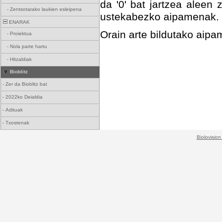
da '0' bat jartzea aleen 
-
Zentsotarako laukien esleipena
ustekabezko aipamenak.
ENARAK
Orain arte bildutako ai
-
Proiektua
-
Nola parte hartu
-
Hitzaldiak
Bioblitz
-
Zer da Bioblitz bat
-
2022ko Deialdia
-
Adituak
-
Txostenak
Biolovision