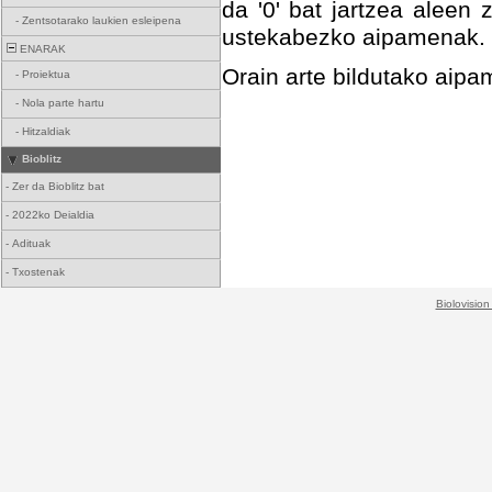
da '0' bat jartzea aleen 
-
Zentsotarako laukien esleipena
ustekabezko aipamenak.
ENARAK
Orain arte bildutako ai
-
Proiektua
-
Nola parte hartu
-
Hitzaldiak
Bioblitz
-
Zer da Bioblitz bat
-
2022ko Deialdia
-
Adituak
-
Txostenak
Biolovision