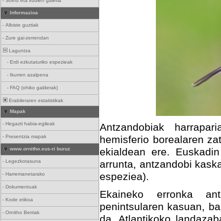
-
Soinu eta irudien galeria
Informazioa
-
Albiste guztiak
-
Zure gai-zerrendan
Laguntza
-
Erdi ezkutaturiko espezieak
-
Ikurren azalpena
-
FAQ (ohiko galderak)
Erabileraren estatistikak
Mapak
-
Hegazti habia-egileak
Antzandobiak harrapari
-
Presentzia mapak
hemisferio borealaren za
www.ornitho.eus-ri buruz
ekialdean ere. Euskadin 
-
Legezkotasuna
arrunta, antzandobi kask
espeziea).
-
Harremanetarako
-
Dokumentuak
Ekaineko erronka ant
-
Kode etikoa
penintsularen kasuan, b
-
Ornitho Berriak
da. Atlantikoko landazab