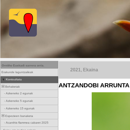
Ornitho Euskadi sarrera orria.
2021, Ekaina
Erakunde laguntzaileak
Kontsultatu
ANTZANDOBI ARRUNTA 
Behaketak
-
Azkeneko 2 egunak
-
Azkeneko 5 egunak
-
Azkeneko 15 egunak
Espezieen banaketa
-
Acanthis flammea cabaret 2025