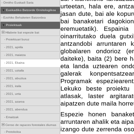
-
Ornitho Euskadi Saria
urteetan, hala ere, ant
Euskadiko Batzorde Ornitologikoa
jasan dute, bai ale kopu
-
Ezohiko Behaketen Batzordea
bai banaketari dagokio
Proiektuak
eremuetatik). Espainia
Hilabete bat espezie bat
oinarritutako duela gutx
-
Proiektuari buruz
antzandobi arruntaren k
-
2021, apirila
globalaren ondorioz (e
-
2021, maiatza
daiteke), baita (2) bere
-
2021, Ekaina
eta landa uztearen ondo
-
2021, uztaila
galerak konpentsatze
-
2021, abuztua
Programak espeziearent
-
2021, iraila
Lekuko beste proiektu 
-
2021, urria
atlasak, laster argita
-
2021, azaroa
aipatzen dute maila horre
-
2021, abendua
Espezie honen banaket
-
Emaitzak
arruntaren ahalik eta aip
Censo de rapaces forestales diurnas
izango dute zerrenda oso
-
Protokoloa