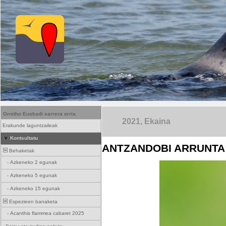
Ornitho Euskadi sarrera orria.
2021, Ekaina
Erakunde laguntzaileak
Kontsultatu
ANTZANDOBI ARRUNTA 
Behaketak
-
Azkeneko 2 egunak
-
Azkeneko 5 egunak
-
Azkeneko 15 egunak
Espezieen banaketa
-
Acanthis flammea cabaret 2025