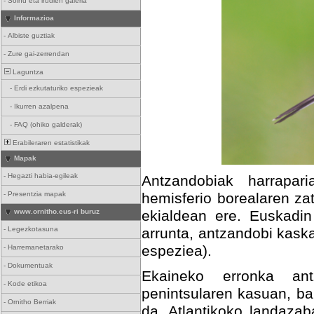
-
Soinu eta irudien galeria
Informazioa
-
Albiste guztiak
-
Zure gai-zerrendan
Laguntza
-
Erdi ezkutaturiko espezieak
-
Ikurren azalpena
-
FAQ (ohiko galderak)
Erabileraren estatistikak
Mapak
-
Hegazti habia-egileak
Antzandobiak harrapari
-
Presentzia mapak
hemisferio borealaren za
www.ornitho.eus-ri buruz
ekialdean ere. Euskadin 
-
Legezkotasuna
arrunta, antzandobi kask
espeziea).
-
Harremanetarako
-
Dokumentuak
Ekaineko erronka ant
-
Kode etikoa
penintsularen kasuan, b
-
Ornitho Berriak
da. Atlantikoko landazab