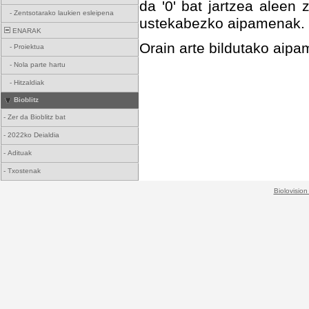
da '0' bat jartzea aleen 
-
Zentsotarako laukien esleipena
ustekabezko aipamenak.
ENARAK
Orain arte bildutako ai
-
Proiektua
-
Nola parte hartu
-
Hitzaldiak
Bioblitz
-
Zer da Bioblitz bat
-
2022ko Deialdia
-
Adituak
-
Txostenak
Biolovision