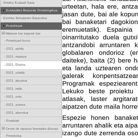
-
Ornitho Euskadi Saria
urteetan, hala ere, ant
Euskadiko Batzorde Ornitologikoa
jasan dute, bai ale kopu
-
Ezohiko Behaketen Batzordea
bai banaketari dagokio
Proiektuak
eremuetatik). Espainia
Hilabete bat espezie bat
oinarritutako duela gutx
-
Proiektuari buruz
antzandobi arruntaren k
-
2021, apirila
globalaren ondorioz (e
-
2021, maiatza
daiteke), baita (2) bere
-
2021, Ekaina
eta landa uztearen ondo
-
2021, uztaila
galerak konpentsatze
-
2021, abuztua
Programak espeziearent
-
2021, iraila
Lekuko beste proiektu 
-
2021, urria
atlasak, laster argita
-
2021, azaroa
aipatzen dute maila horre
-
2021, abendua
Espezie honen banaket
-
Emaitzak
arruntaren ahalik eta aip
Censo de rapaces forestales diurnas
izango dute zerrenda oso
-
Protokoloa