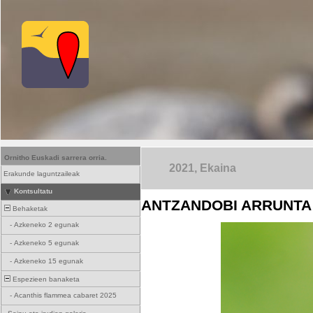
Ornitho Euskadi sarrera orria.
2021, Ekaina
Erakunde laguntzaileak
Kontsultatu
ANTZANDOBI ARRUNTA 
Behaketak
-
Azkeneko 2 egunak
-
Azkeneko 5 egunak
-
Azkeneko 15 egunak
Espezieen banaketa
-
Acanthis flammea cabaret 2025