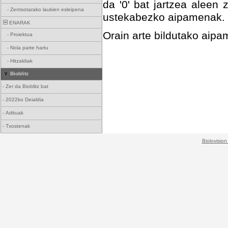
da '0' bat jartzea aleen 
-
Zentsotarako laukien esleipena
ustekabezko aipamenak.
ENARAK
Orain arte bildutako ai
-
Proiektua
-
Nola parte hartu
-
Hitzaldiak
Bioblitz
-
Zer da Bioblitz bat
-
2022ko Deialdia
-
Adituak
-
Txostenak
Biolovision