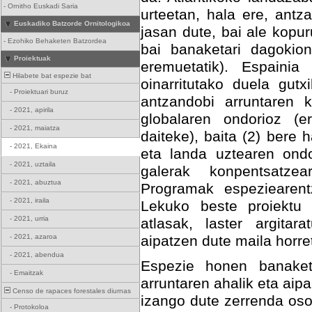
-
Ornitho Euskadi Saria
urteetan, hala ere, ant
Euskadiko Batzorde Ornitologikoa
jasan dute, bai ale kopu
-
Ezohiko Behaketen Batzordea
bai banaketari dagokio
Proiektuak
eremuetatik). Espainia
Hilabete bat espezie bat
oinarritutako duela gutx
-
Proiektuari buruz
antzandobi arruntaren k
-
2021, apirila
globalaren ondorioz (e
-
2021, maiatza
daiteke), baita (2) bere
-
2021, Ekaina
eta landa uztearen ondo
-
2021, uztaila
galerak konpentsatze
-
2021, abuztua
Programak espeziearent
-
2021, iraila
Lekuko beste proiektu 
-
2021, urria
atlasak, laster argita
-
2021, azaroa
aipatzen dute maila horre
-
2021, abendua
Espezie honen banaket
-
Emaitzak
arruntaren ahalik eta aip
Censo de rapaces forestales diurnas
izango dute zerrenda oso
-
Protokoloa