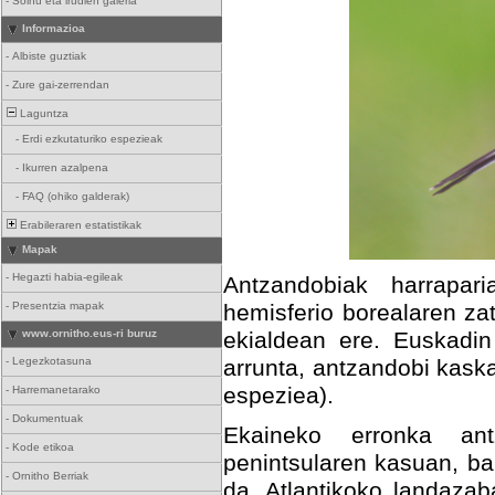
-
Soinu eta irudien galeria
Informazioa
-
Albiste guztiak
-
Zure gai-zerrendan
Laguntza
-
Erdi ezkutaturiko espezieak
-
Ikurren azalpena
-
FAQ (ohiko galderak)
Erabileraren estatistikak
Mapak
-
Hegazti habia-egileak
Antzandobiak harrapari
-
Presentzia mapak
hemisferio borealaren za
www.ornitho.eus-ri buruz
ekialdean ere. Euskadin 
-
Legezkotasuna
arrunta, antzandobi kask
espeziea).
-
Harremanetarako
-
Dokumentuak
Ekaineko erronka ant
-
Kode etikoa
penintsularen kasuan, b
-
Ornitho Berriak
da. Atlantikoko landazab