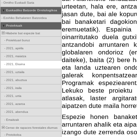
-
Ornitho Euskadi Saria
urteetan, hala ere, ant
Euskadiko Batzorde Ornitologikoa
jasan dute, bai ale kopu
-
Ezohiko Behaketen Batzordea
bai banaketari dagokio
Proiektuak
eremuetatik). Espainia
Hilabete bat espezie bat
oinarritutako duela gutx
-
Proiektuari buruz
antzandobi arruntaren k
-
2021, apirila
globalaren ondorioz (e
-
2021, maiatza
daiteke), baita (2) bere
-
2021, Ekaina
eta landa uztearen ondo
-
2021, uztaila
galerak konpentsatze
-
2021, abuztua
Programak espeziearent
-
2021, iraila
Lekuko beste proiektu 
-
2021, urria
atlasak, laster argita
-
2021, azaroa
aipatzen dute maila horre
-
2021, abendua
Espezie honen banaket
-
Emaitzak
arruntaren ahalik eta aip
Censo de rapaces forestales diurnas
izango dute zerrenda oso
-
Protokoloa