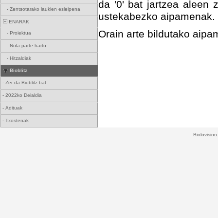
da '0' bat jartzea aleen 
-
Zentsotarako laukien esleipena
ustekabezko aipamenak.
ENARAK
Orain arte bildutako ai
-
Proiektua
-
Nola parte hartu
-
Hitzaldiak
Bioblitz
-
Zer da Bioblitz bat
-
2022ko Deialdia
-
Adituak
-
Txostenak
Biolovision