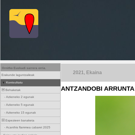
Ornitho Euskadi sarrera orria.
2021, Ekaina
Erakunde laguntzaileak
Kontsultatu
ANTZANDOBI ARRUNTA 
Behaketak
-
Azkeneko 2 egunak
-
Azkeneko 5 egunak
-
Azkeneko 15 egunak
Espezieen banaketa
-
Acanthis flammea cabaret 2025