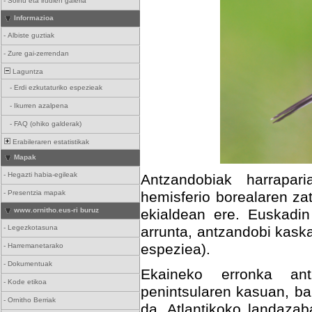
-
Soinu eta irudien galeria
Informazioa
-
Albiste guztiak
-
Zure gai-zerrendan
Laguntza
-
Erdi ezkutaturiko espezieak
-
Ikurren azalpena
-
FAQ (ohiko galderak)
Erabileraren estatistikak
Mapak
-
Hegazti habia-egileak
Antzandobiak harrapari
-
Presentzia mapak
hemisferio borealaren za
www.ornitho.eus-ri buruz
ekialdean ere. Euskadin 
-
Legezkotasuna
arrunta, antzandobi kask
espeziea).
-
Harremanetarako
-
Dokumentuak
Ekaineko erronka ant
-
Kode etikoa
penintsularen kasuan, b
-
Ornitho Berriak
da. Atlantikoko landazab