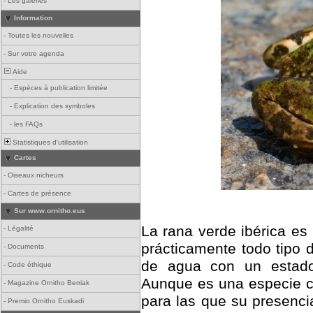
-
Les galeries
Information
-
Toutes les nouvelles
-
Sur votre agenda
Aide
-
Espèces à publication limitée
-
Explication des symboles
-
les FAQs
Statistiques d'utilisation
Cartes
-
Oiseaux nicheurs
-
Cartes de présence
Sur www.ornitho.eus
La rana verde ibérica es
-
Légalité
prácticamente todo tipo 
-
Documents
de agua con un estado d
-
Code éthique
Aunque es una especie co
-
Magazine Ornitho Berriak
para las que su presenci
-
Premio Ornitho Euskadi