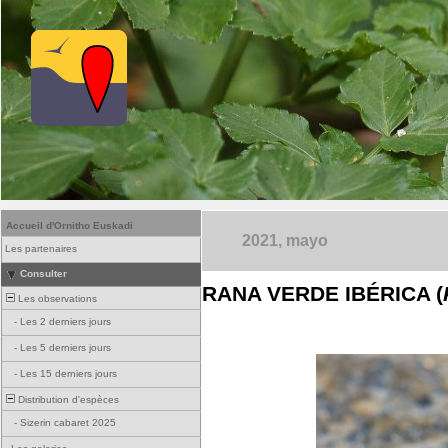
Accueil d'Ornitho Euskadi
2021, mayo
Les partenaires
Consulter
RANA VERDE IBÉRICA (
Les observations
-
Les 2 derniers jours
-
Les 5 derniers jours
-
Les 15 derniers jours
Distribution d'espèces
-
Sizerin cabaret 2025