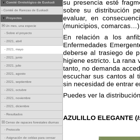
su presencia esté fragm
Comité Ornitológico de Euskadi
sobre su distribución p
-
Comité de Rarezas de Euskadi
evaluar, en consecuenc
Proyectos
(municipios, comarcas…)
Un mes, una especie
-
Sobre el proyecto
En relación a los anfi
-
2021, abril
Enfermedades Emergentes
-
2021, mayo
deberse al trasiego de 
-
2021, junio
higiene estricto. La rana
-
2021, julio
tanto, no demanda accede
-
2021, agosto
escuchar sus cantos al t
-
2021, septiembre
sin necesidad de entrar e
-
2021, octubre
Puedes ver la distribució
-
2021, noviembre
-
2021, diciembre
-
Resultados
AZULILLO ELEGANTE (
Censo de rapaces forestales diurnas
-
Protocolo
-
Asignación de celdas para censar