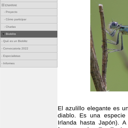
ENARAK
-
Proyecto
-
Cómo participar
-
Charlas
Bioblitz
-
Qué es un Bioblitz
-
Convocatoria 2022
-
Especialistas
-
Informes
El azulillo elegante es 
diablo. Es una especie 
Irlanda hasta Japón). A 