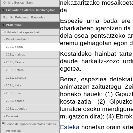
nekazaritzako mosaikoeta
-
Ornitho Euskadi Saria
da.
Euskadiko Batzorde Ornitologikoa
-
Ezohiko Behaketen Batzordea
Espezie urria bada ere 
Proiektuak
oharkabean igarotzen da.
Hilabete bat espezie bat
dela osoa pentsatzeko ar
-
Proiektuari buruz
eremu gehiagotan egon da
-
2021, apirila
Kostaldeko hainbat tart
-
2021, maiatza
daude harkaitz-zozo urd
-
2021, Ekaina
egotea.
-
2021, uztaila
Beraz, espeziea detektat
-
2021, abuztua
animatzen zaituztegu. Ze
-
2021, iraila
honako hauek: (1) Gipuz
-
2021, urria
kosta-zatia; (2) Gipuzk
-
2021, azaroa
lurralde osoko mendigune
-
2021, abendua
mugatzen dira); (4) Ebro
-
Emaitzak
Censo de rapaces forestales diurnas
Esteka
honetan orain art
-
Protokoloa