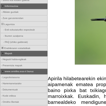
-
Soinu eta irudien galeria
Informazioa
-
Albiste guztiak
-
Zure gai-zerrendan
Laguntza
-
Erdi ezkutaturiko espezieak
-
Ikurren azalpena
-
FAQ (ohiko galderak)
Erabileraren estatistikak
Mapak
-
Hegazti habia-egileak
-
Presentzia mapak
www.ornitho.eus-ri buruz
Apirila hilabetearekin ek
-
Legezkotasuna
aipamenak ematea propo
-
Harremanetarako
baino pixka bat txikia
-
Dokumentuak
marroixkak. Euskadin, h
-
Kode etikoa
barnealdeko mendigun
-
Ornitho Berriak