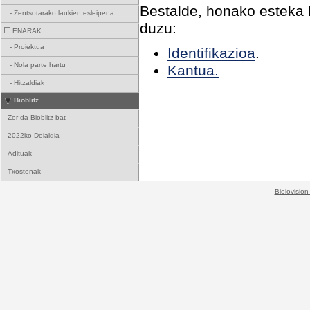
Bestalde, honako esteka h
-
Zentsotarako laukien esleipena
duzu:
ENARAK
-
Proiektua
Identifikazioa
.
-
Nola parte hartu
Kantua.
-
Hitzaldiak
Bioblitz
-
Zer da Bioblitz bat
-
2022ko Deialdia
-
Adituak
-
Txostenak
Biolovision