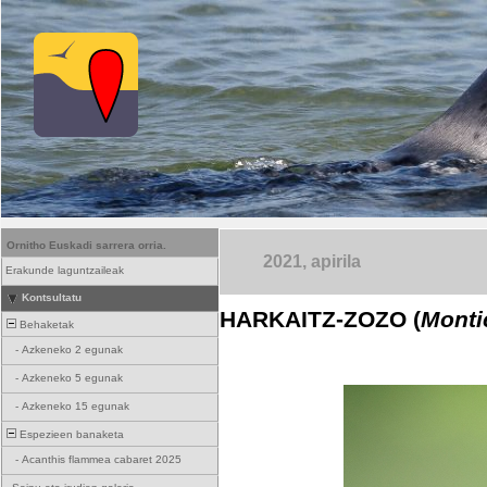
Ornitho Euskadi sarrera orria.
2021, apirila
Erakunde laguntzaileak
Kontsultatu
HARKAITZ-ZOZO (
Montic
Behaketak
-
Azkeneko 2 egunak
-
Azkeneko 5 egunak
-
Azkeneko 15 egunak
Espezieen banaketa
-
Acanthis flammea cabaret 2025