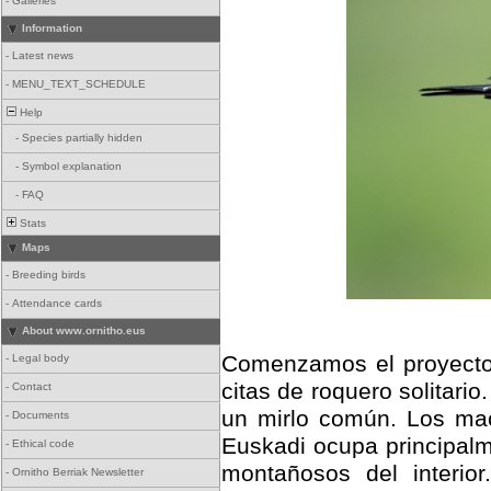
-
Galleries
Information
-
Latest news
-
MENU_TEXT_SCHEDULE
Help
-
Species partially hidden
-
Symbol explanation
-
FAQ
Stats
Maps
-
Breeding birds
-
Attendance cards
About www.ornitho.eus
Comenzamos el proyecto 
-
Legal body
citas de roquero solitario
-
Contact
un mirlo común. Los mac
-
Documents
Euskadi ocupa principalm
-
Ethical code
montañosos del interio
-
Ornitho Berriak Newsletter