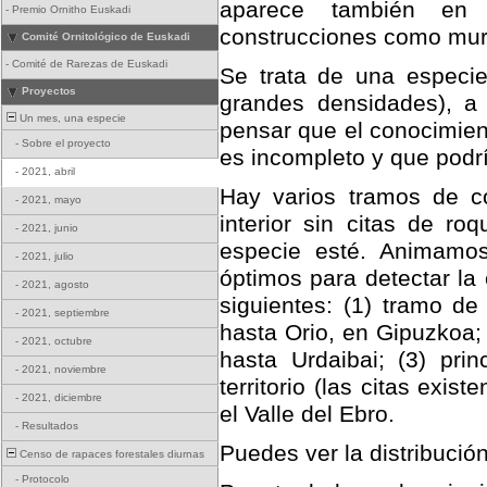
aparece también en 
-
Premio Ornitho Euskadi
construcciones como mur
Comité Ornitológico de Euskadi
-
Comité de Rarezas de Euskadi
Se trata de una especi
Proyectos
grandes densidades), a
Un mes, una especie
pensar que el conocimient
-
Sobre el proyecto
es incompleto y que podr
-
2021, abril
Hay varios tramos de 
-
2021, mayo
interior sin citas de ro
-
2021, junio
especie esté. Animamos
-
2021, julio
óptimos para detectar la
-
2021, agosto
siguientes: (1) tramo de
-
2021, septiembre
hasta Orio, en Gipuzkoa;
-
2021, octubre
hasta Urdaibai; (3) pr
-
2021, noviembre
territorio (las citas exis
-
2021, diciembre
el Valle del Ebro.
-
Resultados
Puedes ver la distribució
Censo de rapaces forestales diurnas
-
Protocolo