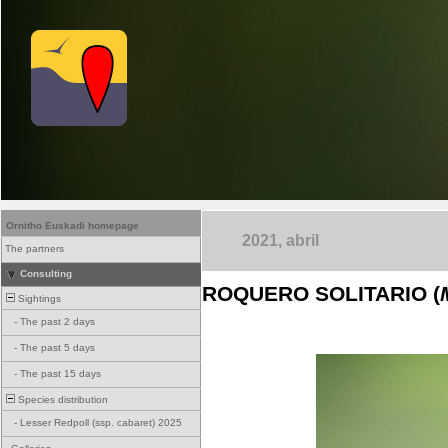
Ornitho Euskadi homepage
2021, abril
The partners
Consulting
ROQUERO SOLITARIO (
Sightings
-
The past 2 days
-
The past 5 days
-
The past 15 days
Species distribution
-
Lesser Redpoll (ssp. cabaret) 2025