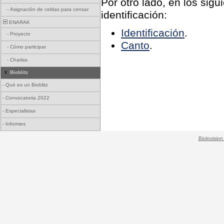
Por otro lado, en los sigu
-
Asignación de celdas para censar
identificación:
ENARAK
Identificación
.
-
Proyecto
Canto
.
-
Cómo participar
-
Charlas
Bioblitz
-
Qué es un Bioblitz
-
Convocatoria 2022
-
Especialistas
-
Informes
Biolovision