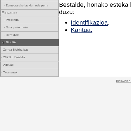
Bestalde, honako esteka h
-
Zentsotarako laukien esleipena
duzu:
ENARAK
-
Proiektua
Identifikazioa
.
-
Nola parte hartu
Kantua.
-
Hitzaldiak
Bioblitz
-
Zer da Bioblitz bat
-
2022ko Deialdia
-
Adituak
-
Txostenak
Biolovision