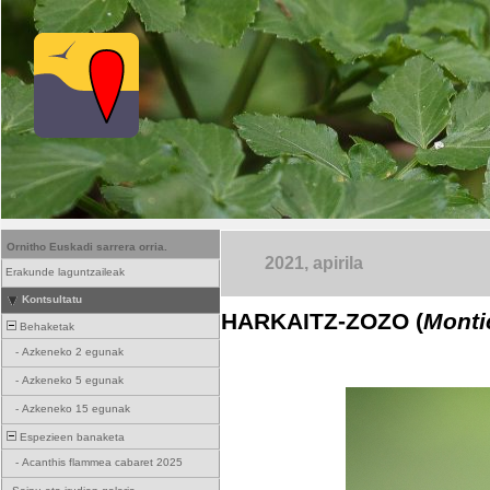
Ornitho Euskadi sarrera orria.
2021, apirila
Erakunde laguntzaileak
Kontsultatu
HARKAITZ-ZOZO (
Montic
Behaketak
-
Azkeneko 2 egunak
-
Azkeneko 5 egunak
-
Azkeneko 15 egunak
Espezieen banaketa
-
Acanthis flammea cabaret 2025