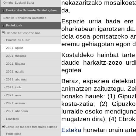
nekazaritzako mosaikoeta
-
Ornitho Euskadi Saria
da.
Euskadiko Batzorde Ornitologikoa
-
Ezohiko Behaketen Batzordea
Espezie urria bada ere 
Proiektuak
oharkabean igarotzen da.
Hilabete bat espezie bat
dela osoa pentsatzeko ar
-
Proiektuari buruz
eremu gehiagotan egon da
-
2021, apirila
Kostaldeko hainbat tart
-
2021, maiatza
daude harkaitz-zozo urd
-
2021, Ekaina
egotea.
-
2021, uztaila
Beraz, espeziea detektat
-
2021, abuztua
animatzen zaituztegu. Ze
-
2021, iraila
honako hauek: (1) Gipuz
-
2021, urria
kosta-zatia; (2) Gipuzk
-
2021, azaroa
lurralde osoko mendigune
-
2021, abendua
mugatzen dira); (4) Ebro
-
Emaitzak
Censo de rapaces forestales diurnas
Esteka
honetan orain art
-
Protokoloa