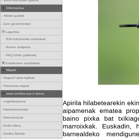
-
Soinu eta irudien galeria
Informazioa
-
Albiste guztiak
-
Zure gai-zerrendan
Laguntza
-
Erdi ezkutaturiko espezieak
-
Ikurren azalpena
-
FAQ (ohiko galderak)
Erabileraren estatistikak
Mapak
-
Hegazti habia-egileak
-
Presentzia mapak
www.ornitho.eus-ri buruz
Apirila hilabetearekin ek
-
Legezkotasuna
aipamenak ematea propo
-
Harremanetarako
baino pixka bat txikia
-
Dokumentuak
marroixkak. Euskadin, h
-
Kode etikoa
barnealdeko mendigun
-
Ornitho Berriak