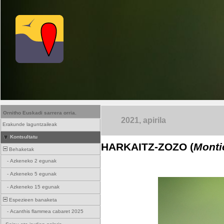
Ornitho Euskadi sarrera orria.
2021, apirila
Erakunde laguntzaileak
Kontsultatu
HARKAITZ-ZOZO (
Montic
Behaketak
-
Azkeneko 2 egunak
-
Azkeneko 5 egunak
-
Azkeneko 15 egunak
Espezieen banaketa
-
Acanthis flammea cabaret 2025