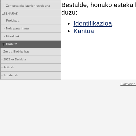
Bestalde, honako esteka h
-
Zentsotarako laukien esleipena
duzu:
ENARAK
-
Proiektua
Identifikazioa
.
-
Nola parte hartu
Kantua.
-
Hitzaldiak
Bioblitz
-
Zer da Bioblitz bat
-
2022ko Deialdia
-
Adituak
-
Txostenak
Biolovision