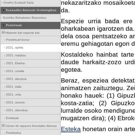
nekazaritzako mosaikoeta
-
Ornitho Euskadi Saria
da.
Euskadiko Batzorde Ornitologikoa
-
Ezohiko Behaketen Batzordea
Espezie urria bada ere 
Proiektuak
oharkabean igarotzen da.
Hilabete bat espezie bat
dela osoa pentsatzeko ar
-
Proiektuari buruz
eremu gehiagotan egon da
-
2021, apirila
Kostaldeko hainbat tart
-
2021, maiatza
daude harkaitz-zozo urd
-
2021, Ekaina
egotea.
-
2021, uztaila
Beraz, espeziea detektat
-
2021, abuztua
animatzen zaituztegu. Ze
-
2021, iraila
honako hauek: (1) Gipuz
-
2021, urria
kosta-zatia; (2) Gipuzk
-
2021, azaroa
lurralde osoko mendigune
-
2021, abendua
mugatzen dira); (4) Ebro
-
Emaitzak
Censo de rapaces forestales diurnas
Esteka
honetan orain art
-
Protokoloa