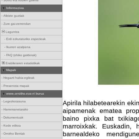
-
Soinu eta irudien galeria
Informazioa
-
Albiste guztiak
-
Zure gai-zerrendan
Laguntza
-
Erdi ezkutaturiko espezieak
-
Ikurren azalpena
-
FAQ (ohiko galderak)
Erabileraren estatistikak
Mapak
-
Hegazti habia-egileak
-
Presentzia mapak
www.ornitho.eus-ri buruz
Apirila hilabetearekin ek
-
Legezkotasuna
aipamenak ematea propo
-
Harremanetarako
baino pixka bat txikia
-
Dokumentuak
marroixkak. Euskadin, h
-
Kode etikoa
barnealdeko mendigun
-
Ornitho Berriak