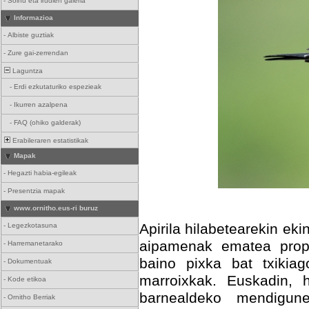
-
Soinu eta irudien galeria
Informazioa
-
Albiste guztiak
-
Zure gai-zerrendan
Laguntza
-
Erdi ezkutaturiko espezieak
-
Ikurren azalpena
-
FAQ (ohiko galderak)
Erabileraren estatistikak
Mapak
-
Hegazti habia-egileak
-
Presentzia mapak
www.ornitho.eus-ri buruz
Apirila hilabetearekin ek
-
Legezkotasuna
aipamenak ematea propo
-
Harremanetarako
baino pixka bat txikia
-
Dokumentuak
marroixkak. Euskadin, h
-
Kode etikoa
barnealdeko mendigun
-
Ornitho Berriak