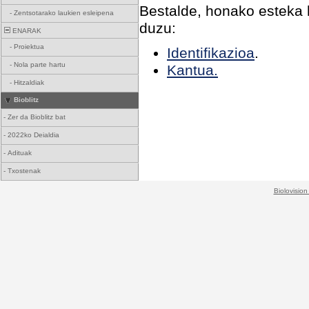
Bestalde, honako esteka h
-
Zentsotarako laukien esleipena
duzu:
ENARAK
-
Proiektua
Identifikazioa
.
-
Nola parte hartu
Kantua.
-
Hitzaldiak
Bioblitz
-
Zer da Bioblitz bat
-
2022ko Deialdia
-
Adituak
-
Txostenak
Biolovision