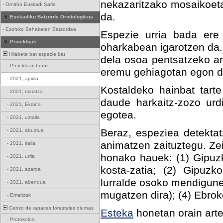
nekazaritzako mosaikoeta
-
Ornitho Euskadi Saria
da.
Euskadiko Batzorde Ornitologikoa
-
Ezohiko Behaketen Batzordea
Espezie urria bada ere 
Proiektuak
oharkabean igarotzen da.
Hilabete bat espezie bat
dela osoa pentsatzeko ar
-
Proiektuari buruz
eremu gehiagotan egon da
-
2021, apirila
Kostaldeko hainbat tart
-
2021, maiatza
daude harkaitz-zozo urd
-
2021, Ekaina
egotea.
-
2021, uztaila
Beraz, espeziea detektat
-
2021, abuztua
animatzen zaituztegu. Ze
-
2021, iraila
honako hauek: (1) Gipuz
-
2021, urria
kosta-zatia; (2) Gipuzk
-
2021, azaroa
lurralde osoko mendigune
-
2021, abendua
mugatzen dira); (4) Ebro
-
Emaitzak
Censo de rapaces forestales diurnas
Esteka
honetan orain art
-
Protokoloa