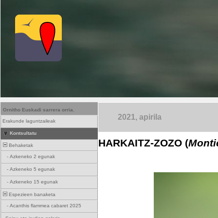
Ornitho Euskadi sarrera orria.
2021, apirila
Erakunde laguntzaileak
Kontsultatu
HARKAITZ-ZOZO (
Montic
Behaketak
-
Azkeneko 2 egunak
-
Azkeneko 5 egunak
-
Azkeneko 15 egunak
Espezieen banaketa
-
Acanthis flammea cabaret 2025