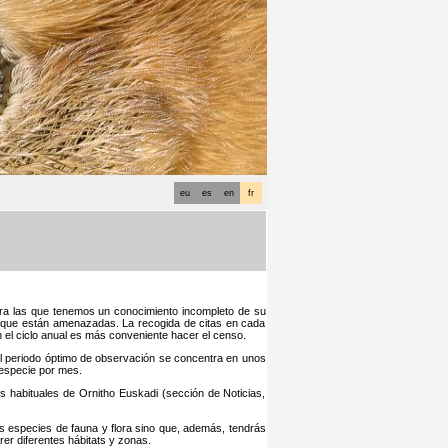
eu
es
en
fr
para las que tenemos un conocimiento incompleto de su
 o que están amenazadas. La recogida de citas en cada
 el ciclo anual es más conveniente hacer el censo.
el periodo óptimo de observación se concentra en unos
especie por mes.
s habituales de Ornitho Euskadi (sección de Noticias,
as especies de fauna y flora sino que, además, tendrás
r diferentes hábitats y zonas.