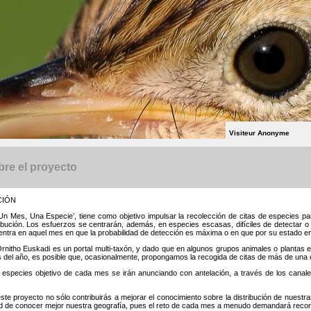
Visiteur Anonyme
re el proyecto
CIÓN
‘Un Mes, Una Especie’, tiene como objetivo impulsar la recolección de citas de especies 
ribución. Los esfuerzos se centrarán, además, en especies escasas, difíciles de detectar
entra en aquel mes en que la probabilidad de detección es máxima o en que por su estado en
rnitho Euskadi es un portal multi-taxón, y dado que en algunos grupos animales o plantas 
del año, es posible que, ocasionalmente, propongamos la recogida de citas de más de una 
 especies objetivo de cada mes se irán anunciando con antelación, a través de los canale
ste proyecto no sólo contribuirás a mejorar el conocimiento sobre la distribución de nuestr
ad de conocer mejor nuestra geografía, pues el reto de cada mes a menudo demandará recorre