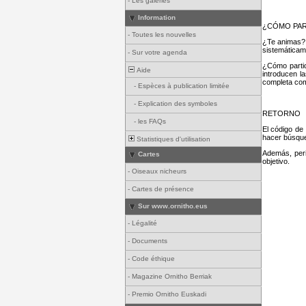
-
Les galeries
Information
¿CÓMO PAR
-
Toutes les nouvelles
¿Te animas? E
sistemáticam
-
Sur votre agenda
¿Cómo partic
Aide
introducen la
completa com
-
Espèces à publication limitée
-
Explication des symboles
RETORNO
-
les FAQs
El código de
hacer búsque
Statistiques d'utilisation
Además, peri
Cartes
objetivo.
-
Oiseaux nicheurs
-
Cartes de présence
Sur www.ornitho.eus
-
Légalité
-
Documents
-
Code éthique
-
Magazine Ornitho Berriak
-
Premio Ornitho Euskadi