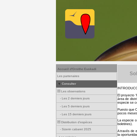
Accueil d'Ornitho Euskadi
Sob
Les partenaires
Consulter
INTRODUC
Les observations
El proyecto 
-
Les 2 derniers jours
área de dist
especie se c
-
Les 5 derniers jours
Puesto que O
pocos meses 
-
Les 15 derniers jours
La especie o
Distribution d'espèces
boletines).
-
Sizerin cabaret 2025
A través de e
la oportunid