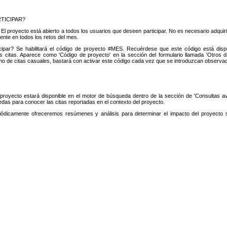
TICIPAR?
l proyecto está abierto a todos los usuarios que deseen participar. No es necesario adquirir
ente en todos los retos del mes.
ipar? Se habilitará el código de proyecto #MES. Recuérdese que este código está dispon
s citas. Aparece como 'Código de proyecto' en la sección del formulario llamada 'Otros dat
o de citas casuales, bastará con activar este código cada vez que se introduzcan observa
 proyecto estará disponible en el motor de búsqueda dentro de la sección de 'Consultas a
das para conocer las citas reportadas en el contexto del proyecto.
ódicamente ofreceremos resúmenes y análisis para determinar el impacto del proyecto 