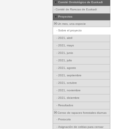
Comité Ornitológico de Euskadi
-
Comité de Rarezas de Euskadi
Proyectos
Un mes, una especie
-
Sobre el proyecto
-
2021, abril
-
2021, mayo
-
2021, junio
-
2021, julio
-
2021, agosto
-
2021, septiembre
-
2021, octubre
-
2021, noviembre
-
2021, diciembre
-
Resultados
Censo de rapaces forestales diurnas
-
Protocolo
-
Asignación de celdas para censar