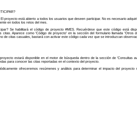
TICIPAR?
l proyecto está abierto a todos los usuarios que deseen participar. No es necesario adquirir
ente en todos los retos del mes.
ipar? Se habilitará el código de proyecto #MES. Recuérdese que este código está dispon
s citas. Aparece como 'Código de proyecto' en la sección del formulario llamada 'Otros dat
o de citas casuales, bastará con activar este código cada vez que se introduzcan observa
 proyecto estará disponible en el motor de búsqueda dentro de la sección de 'Consultas a
das para conocer las citas reportadas en el contexto del proyecto.
ódicamente ofreceremos resúmenes y análisis para determinar el impacto del proyecto 