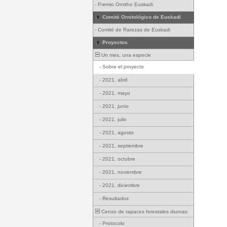
-
Premio Ornitho Euskadi
Comité Ornitológico de Euskadi
-
Comité de Rarezas de Euskadi
Proyectos
Un mes, una especie
-
Sobre el proyecto
-
2021, abril
-
2021, mayo
-
2021, junio
-
2021, julio
-
2021, agosto
-
2021, septiembre
-
2021, octubre
-
2021, noviembre
-
2021, diciembre
-
Resultados
Censo de rapaces forestales diurnas
-
Protocolo