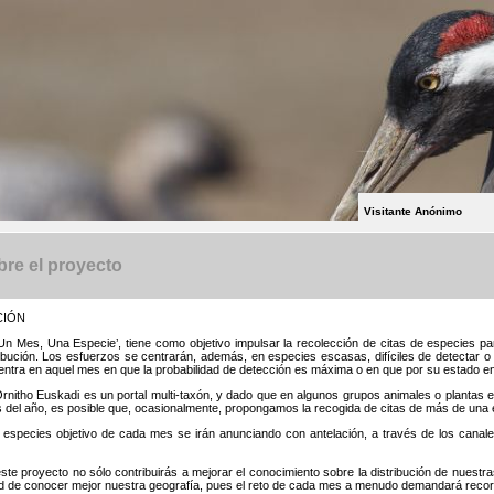
Visitante Anónimo
re el proyecto
CIÓN
‘Un Mes, Una Especie’, tiene como objetivo impulsar la recolección de citas de especies 
ribución. Los esfuerzos se centrarán, además, en especies escasas, difíciles de detectar
entra en aquel mes en que la probabilidad de detección es máxima o en que por su estado en
rnitho Euskadi es un portal multi-taxón, y dado que en algunos grupos animales o plantas 
del año, es posible que, ocasionalmente, propongamos la recogida de citas de más de una 
 especies objetivo de cada mes se irán anunciando con antelación, a través de los canale
ste proyecto no sólo contribuirás a mejorar el conocimiento sobre la distribución de nuestr
ad de conocer mejor nuestra geografía, pues el reto de cada mes a menudo demandará recorre