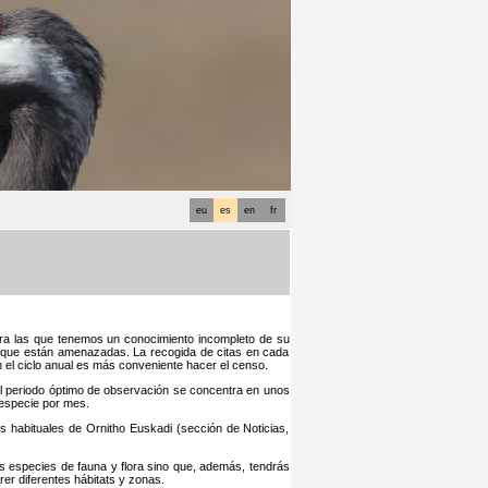
eu
es
en
fr
para las que tenemos un conocimiento incompleto de su
 o que están amenazadas. La recogida de citas en cada
 el ciclo anual es más conveniente hacer el censo.
el periodo óptimo de observación se concentra en unos
especie por mes.
s habituales de Ornitho Euskadi (sección de Noticias,
as especies de fauna y flora sino que, además, tendrás
r diferentes hábitats y zonas.