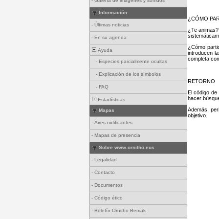
-
Galería de imágenes y sonidos
Información
¿CÓMO PAR
-
Últimas noticias
¿Te animas? E
sistemáticam
-
En su agenda
¿Cómo partic
Ayuda
introducen la
completa com
-
Especies parcialmente ocultas
-
Explicación de los símbolos
RETORNO
-
FAQ
El código de
hacer búsque
Estadísticas
Además, peri
Mapas
objetivo.
-
Aves nidificantes
-
Mapas de presencia
Sobre www.ornitho.eus
-
Legalidad
-
Contacto
-
Documentos
-
Código ético
-
Boletín Ornitho Berriak