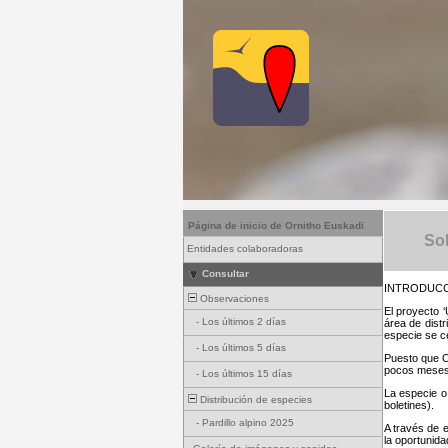
Página de inicio de Ornitho Euskadi
Sob
Entidades colaboradoras
Consultar
INTRODUC
Observaciones
El proyecto 
-
Los últimos 2 días
área de dist
especie se c
-
Los últimos 5 días
Puesto que O
pocos meses 
-
Los últimos 15 días
La especie o
Distribución de especies
boletines).
-
Pardillo alpino 2025
A través de e
la oportunid