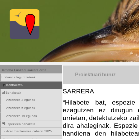
Ornitho Euskadi sarrera orria.
Proiektuari buruz
Erakunde laguntzaileak
Kontsultatu
SARRERA
Behaketak
-
Azkeneko 2 egunak
“Hilabete bat, espezie
-
Azkeneko 5 egunak
ezagutzen ez ditugun 
-
Azkeneko 15 egunak
urrietan, detektatzeko z
dira ahaleginak. Espezie
Espezieen banaketa
-
Acanthis flammea cabaret 2025
handiena den hilabetea