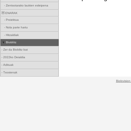
-
Zentsotarako laukien esleipena
ENARAK
-
Proiektua
-
Nola parte hartu
-
Hitzaldiak
Bioblitz
-
Zer da Bioblitz bat
-
2022ko Deialdia
-
Adituak
-
Txostenak
Biolovision