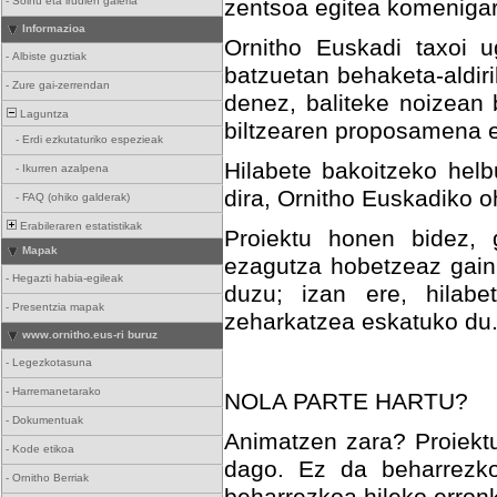
-
Soinu eta irudien galeria
zentsoa egitea komenigar
Informazioa
Ornitho Euskadi taxoi u
-
Albiste guztiak
batzuetan behaketa-aldir
-
Zure gai-zerrendan
denez, baliteke noizean
Laguntza
biltzearen proposamena e
-
Erdi ezkutaturiko espezieak
Hilabete bakoitzeko helb
-
Ikurren azalpena
dira, Ornitho Euskadiko oh
-
FAQ (ohiko galderak)
Erabileraren estatistikak
Proiektu honen bidez, 
Mapak
ezagutza hobetzeaz gain
-
Hegazti habia-egileak
duzu; izan ere, hilabe
-
Presentzia mapak
zeharkatzea eskatuko du
www.ornitho.eus-ri buruz
-
Legezkotasuna
-
Harremanetarako
NOLA PARTE HARTU?
-
Dokumentuak
Animatzen zara? Proiektua
-
Kode etikoa
dago. Ez da beharrezko
-
Ornitho Berriak