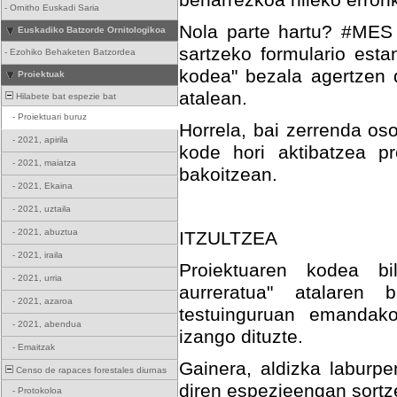
beharrezkoa hileko erronk
-
Ornitho Euskadi Saria
Nola parte hartu? #MES 
Euskadiko Batzorde Ornitologikoa
sartzeko formulario esta
-
Ezohiko Behaketen Batzordea
kodea" bezala agertzen d
Proiektuak
atalean.
Hilabete bat espezie bat
-
Proiektuari buruz
Horrela, bai zerrenda os
-
2021, apirila
kode hori aktibatzea pr
-
2021, maiatza
bakoitzean.
-
2021, Ekaina
-
2021, uztaila
-
2021, abuztua
ITZULTZEA
-
2021, iraila
Proiektuaren kodea bi
-
2021, urria
aurreratua" atalaren b
-
2021, azaroa
testuinguruan emandako
-
2021, abendua
izango dituzte.
-
Emaitzak
Gainera, aldizka laburpe
Censo de rapaces forestales diurnas
diren espezieengan sort
-
Protokoloa