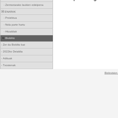
-
Zentsotarako laukien esleipena
ENARAK
-
Proiektua
-
Nola parte hartu
-
Hitzaldiak
Bioblitz
-
Zer da Bioblitz bat
-
2022ko Deialdia
-
Adituak
-
Txostenak
Biolovision