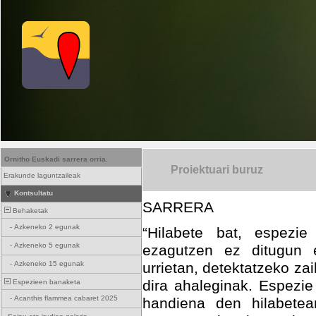
Ornitho Euskadi sarrera orria.
Proiektuari buruz
Erakunde laguntzaileak
Kontsultatu
SARRERA
Behaketak
-
Azkeneko 2 egunak
“Hilabete bat, espezie
-
Azkeneko 5 egunak
ezagutzen ez ditugun 
-
Azkeneko 15 egunak
urrietan, detektatzeko z
dira ahaleginak. Espezie
Espezieen banaketa
-
Acanthis flammea cabaret 2025
handiena den hilabetea