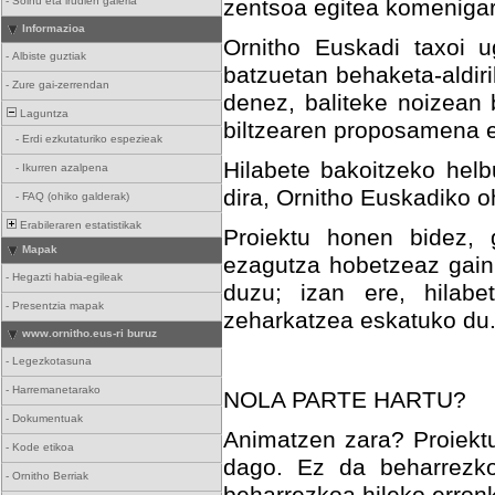
-
Soinu eta irudien galeria
zentsoa egitea komenigar
Informazioa
Ornitho Euskadi taxoi u
-
Albiste guztiak
batzuetan behaketa-aldir
-
Zure gai-zerrendan
denez, baliteke noizean
Laguntza
biltzearen proposamena e
-
Erdi ezkutaturiko espezieak
Hilabete bakoitzeko helb
-
Ikurren azalpena
dira, Ornitho Euskadiko oh
-
FAQ (ohiko galderak)
Erabileraren estatistikak
Proiektu honen bidez, 
Mapak
ezagutza hobetzeaz gain
-
Hegazti habia-egileak
duzu; izan ere, hilabe
-
Presentzia mapak
zeharkatzea eskatuko du
www.ornitho.eus-ri buruz
-
Legezkotasuna
-
Harremanetarako
NOLA PARTE HARTU?
-
Dokumentuak
Animatzen zara? Proiektua
-
Kode etikoa
dago. Ez da beharrezko
-
Ornitho Berriak