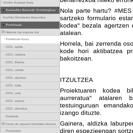
beharrezkoa hileko erronk
-
Ornitho Euskadi Saria
Nola parte hartu? #MES 
Euskadiko Batzorde Ornitologikoa
sartzeko formulario esta
-
Ezohiko Behaketen Batzordea
kodea" bezala agertzen d
Proiektuak
atalean.
Hilabete bat espezie bat
-
Proiektuari buruz
Horrela, bai zerrenda os
-
2021, apirila
kode hori aktibatzea pr
-
2021, maiatza
bakoitzean.
-
2021, Ekaina
-
2021, uztaila
-
2021, abuztua
ITZULTZEA
-
2021, iraila
Proiektuaren kodea bi
-
2021, urria
aurreratua" atalaren b
-
2021, azaroa
testuinguruan emandako
-
2021, abendua
izango dituzte.
-
Emaitzak
Gainera, aldizka laburpe
Censo de rapaces forestales diurnas
diren espezieengan sort
-
Protokoloa