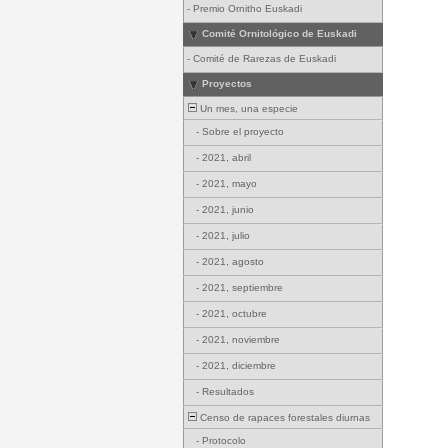
-
Premio Ornitho Euskadi
Comité Ornitológico de Euskadi
-
Comité de Rarezas de Euskadi
Proyectos
Un mes, una especie
-
Sobre el proyecto
-
2021, abril
-
2021, mayo
-
2021, junio
-
2021, julio
-
2021, agosto
-
2021, septiembre
-
2021, octubre
-
2021, noviembre
-
2021, diciembre
-
Resultados
Censo de rapaces forestales diurnas
-
Protocolo