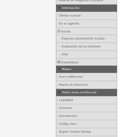
-
Galería de imágenes y sonidos
Información
-
Últimas noticias
-
En su agenda
Ayuda
-
Especies parcialmente ocultas
-
Explicación de los símbolos
-
FAQ
Estadísticas
Mapas
-
Aves nidificantes
-
Mapas de presencia
Sobre www.ornitho.eus
-
Legalidad
-
Contacto
-
Documentos
-
Código ético
-
Boletín Ornitho Berriak