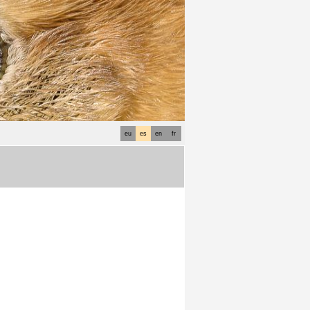
eu
es
en
fr