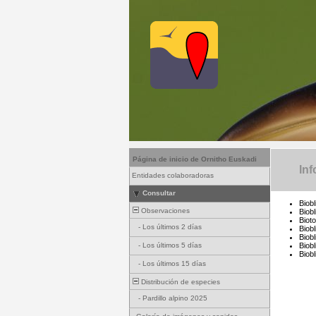
Página de inicio de Ornitho Euskadi
In
Entidades colaboradoras
Consultar
Biobl
Observaciones
Biobl
Biot
-
Los últimos 2 días
Biob
Biob
-
Los últimos 5 días
Biobl
Biobl
-
Los últimos 15 días
Distribución de especies
-
Pardillo alpino 2025