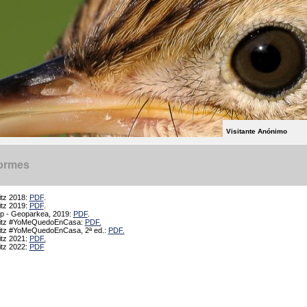
Visitante Anónimo
formes
itz 2018:
PDF
.
itz 2019:
PDF
.
op - Geoparkea, 2019:
PDF
.
litz #YoMeQuedoEnCasa:
PDF.
litz #YoMeQuedoEnCasa, 2ª ed.:
PDF.
itz 2021:
PDF.
itz 2022:
PDF