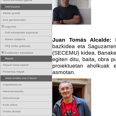
-
Soinu eta irudien galeria
Informazioa
-
Albiste guztiak
-
Zure gai-zerrendan
Laguntza
-
Erdi ezkutaturiko espezieak
Juan Tomás Alcalde:
B
-
Ikurren azalpena
bazkidea eta Saguzarren
-
FAQ (ohiko galderak)
(SECEMU) kidea. Banaketa
Erabileraren estatistikak
egiten ditu, baita, obra 
Mapak
proiektuetan aholkuak 
-
Hegazti habia-egileak
asmotan.
-
Presentzia mapak
www.ornitho.eus-ri buruz
-
Legezkotasuna
-
Harremanetarako
-
Dokumentuak
-
Kode etikoa
-
Ornitho Berriak