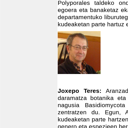
Polyporales taldeko ond
egoera eta banaketaz eka
departamentuko liburuteg
kudeaketan parte hartuz 
Joxepo Teres:
Aranzadi
daramatza botanika eta 
nagusia Basidiomycot
zentratzen du. Egun, 
kudeaketan parte hartzen
genero eta espezieen berr