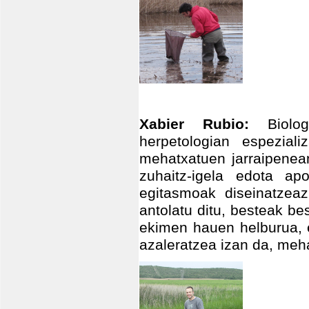
Xabier Rubio:
Biolo
herpetologian espezial
mehatxatuen jarraipenean
zuhaitz-igela edota apo
egitasmoak diseinatzea
antolatu ditu, besteak be
ekimen hauen helburua, e
azaleratzea izan da, meha