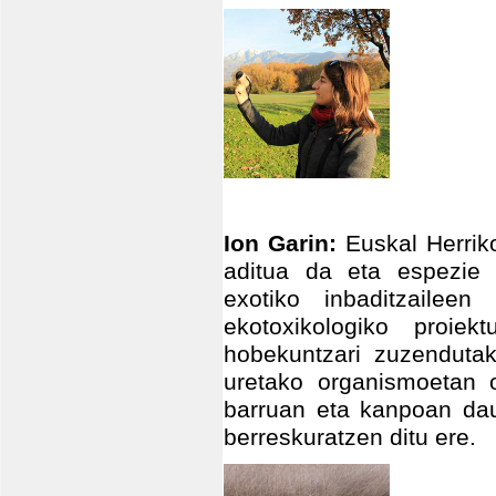
Ion Garin:
Euskal Herriko
aditua da eta espezie 
exotiko inbaditzaileen
ekotoxikologiko proie
hobekuntzari zuzendutak
uretako organismoetan 
barruan eta kanpoan daud
berreskuratzen ditu ere.