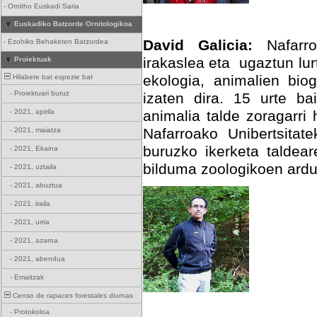
-
Ornitho Euskadi Saria
Euskadiko Batzorde Ornitologikoa
David Galicia:
Nafarroa
-
Ezohiko Behaketen Batzordea
irakaslea eta ugaztun lur
Proiektuak
ekologia, animalien biog
Hilabete bat espezie bat
-
Proiektuari buruz
izaten dira. 15 urte ba
-
2021, apirila
animalia talde zoragarri
Nafarroako Unibertsitat
-
2021, maiatza
buruzko ikerketa taldea
-
2021, Ekaina
bilduma zoologikoen ard
-
2021, uztaila
-
2021, abuztua
-
2021, iraila
-
2021, urria
-
2021, azaroa
-
2021, abendua
-
Emaitzak
Censo de rapaces forestales diurnas
-
Protokoloa