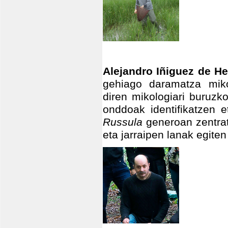
Alejandro Iñiguez de He
gehiago daramatza miko
diren mikologiari buruzk
onddoak identifikatzen e
Russula
generoan zentra
eta jarraipen lanak egiten 