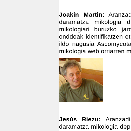
Joakin Martin:
Aranzadi
daramatza mikologia d
mikologiari buruzko jar
onddoak identifikatzen e
ildo nagusia Ascomycota
mikologia web orriarren 
Jesús Riezu:
Aranzad
daramatza mikologia depa