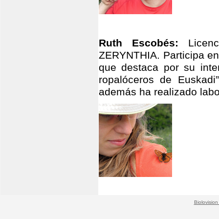
Ruth Escobés:
Licen
ZERYNTHIA. Participa en 
que destaca por su inte
ropalóceros de Euskadi”.
además ha realizado labo
Biolovision