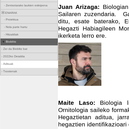
Juan Arizaga:
Biologian
-
Zentsotarako laukien esleipena
Sailaren zuzendaria. Ga
ENARAK
-
Proiektua
ditu, esate baterako, E
Hegazti Habiagileen Mon
-
Nola parte hartu
ikerketa lerro ere.
-
Hitzaldiak
Bioblitz
-
Zer da Bioblitz bat
-
2022ko Deialdia
-
Adituak
-
Txostenak
Maite Laso:
Biologia 
Ornitologia saileko form
Hegaztietan aditua, jar
hegaztien identifikazioari