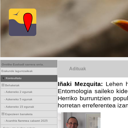
Ornitho Euskadi sarrera orria.
Adituak
Erakunde laguntzaileak
Kontsultatu
Iñaki Mezquita:
Lehen he
Behaketak
Entomologia saileko kide
-
Azkeneko 2 egunak
Herriko burruntzien popul
-
Azkeneko 5 egunak
horretan erreferentea izan
-
Azkeneko 15 egunak
Espezieen banaketa
-
Acanthis flammea cabaret 2025