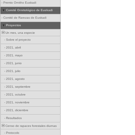
-
Premio Ornitho Euskadi
Comité Ornitológico de Euskadi
-
Comité de Rarezas de Euskadi
Proyectos
Un mes, una especie
-
Sobre el proyecto
-
2021, abril
-
2021, mayo
-
2021, junio
-
2021, julio
-
2021, agosto
-
2021, septiembre
-
2021, octubre
-
2021, noviembre
-
2021, diciembre
-
Resultados
Censo de rapaces forestales diurnas
-
Protocolo