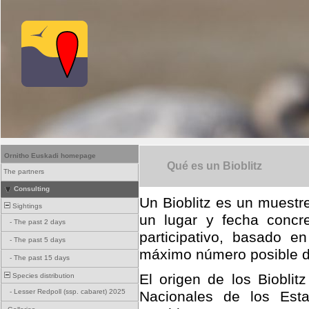
Ornitho Euskadi homepage
Qué es un Bioblitz
The partners
Consulting
Un Bioblitz es un muestr
Sightings
un lugar y fecha concr
-
The past 2 days
participativo, basado en
-
The past 5 days
máximo número posible de
-
The past 15 days
El origen de los Bioblit
Species distribution
-
Lesser Redpoll (ssp. cabaret) 2025
Nacionales de los Est