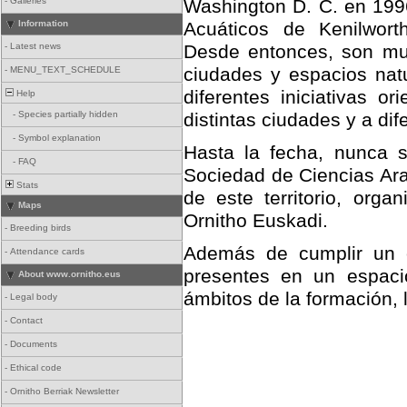
-
Galleries
Washington D. C. en 1996
Information
Acuáticos de Kenilwort
-
Latest news
Desde entonces, son muc
ciudades y espacios natu
-
MENU_TEXT_SCHEDULE
diferentes iniciativas o
Help
-
Species partially hidden
distintas ciudades y a di
-
Symbol explanation
Hasta la fecha, nunca s
-
FAQ
Sociedad de Ciencias Ara
Stats
de este territorio, orga
Maps
Ornitho Euskadi.
-
Breeding birds
Además de cumplir un ob
-
Attendance cards
presentes en un espacio
About www.ornitho.eus
ámbitos de la formación, 
-
Legal body
-
Contact
-
Documents
-
Ethical code
-
Ornitho Berriak Newsletter