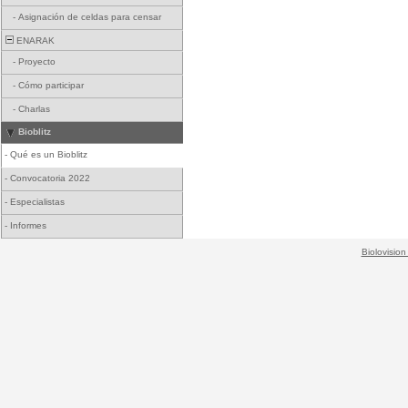
-
Asignación de celdas para censar
ENARAK
-
Proyecto
-
Cómo participar
-
Charlas
Bioblitz
-
Qué es un Bioblitz
-
Convocatoria 2022
-
Especialistas
-
Informes
Biolovision